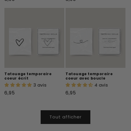
habituel
habituel
Tatouage temporaire
Tatouage temporaire
coeur écrit
coeur avec boucle
3 avis
4 avis
Prix
Prix
6,95
6,95
habituel
habituel
Tout afficher