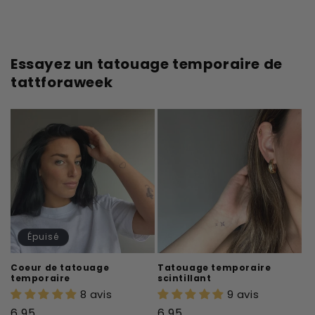
Essayez un tatouage temporaire de
tattforaweek
Épuisé
Coeur de tatouage
Tatouage temporaire
temporaire
scintillant
8 avis
9 avis
Prix
Prix
6,95
6,95