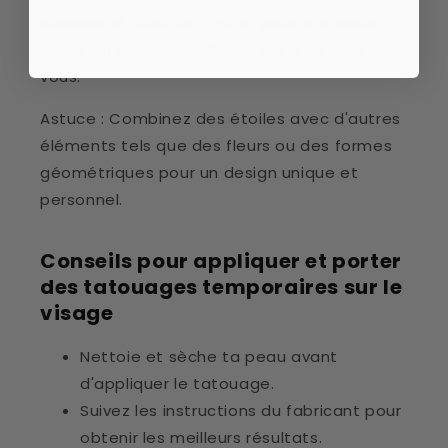
rêveuse et éthérée. Optez pour une seule
étoile ou une constellation qui a du sens pour
vous.
Astuce : Combinez des étoiles avec d'autres
éléments tels que des fleurs ou des formes
géométriques pour un design unique et
personnel.
Conseils pour appliquer et porter
des tatouages temporaires sur le
visage
Nettoie et sèche ta peau avant
d'appliquer le tatouage.
Suivez les instructions du fabricant pour
obtenir les meilleurs résultats.