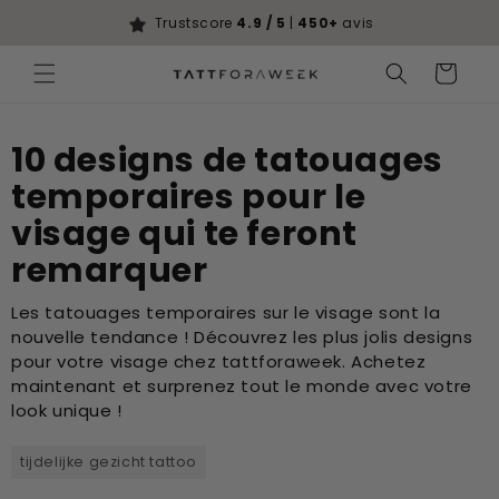
Ignorer et
passer au
Trustscore
4.9 / 5
|
450+
avis
contenu
Panier
10 designs de tatouages
temporaires pour le
visage qui te feront
remarquer
Les tatouages temporaires sur le visage sont la
nouvelle tendance ! Découvrez les plus jolis designs
pour votre visage chez tattforaweek. Achetez
maintenant et surprenez tout le monde avec votre
look unique !
tijdelijke gezicht tattoo