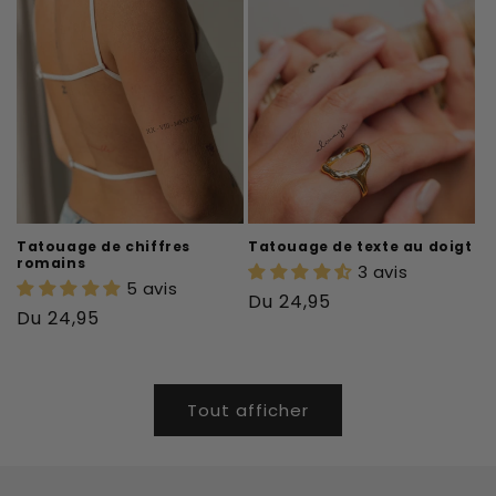
Tatouage de chiffres
Tatouage de texte au doigt
romains
3 avis
5 avis
Prix
Du 24,95
Prix
Du 24,95
habituel
habituel
Tout afficher