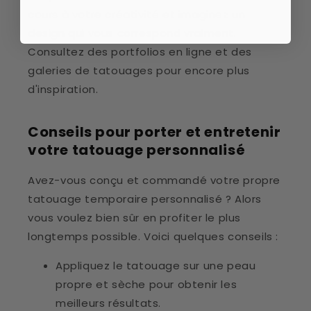
cours à votre créativité et imaginez un
design qui vous correspond vraiment.
Consultez des portfolios en ligne et des
galeries de tatouages pour encore plus
d'inspiration.
Conseils pour porter et entretenir
votre tatouage personnalisé
Avez-vous conçu et commandé votre propre
tatouage temporaire personnalisé ? Alors
vous voulez bien sûr en profiter le plus
longtemps possible. Voici quelques conseils :
Appliquez le tatouage sur une peau
propre et sèche pour obtenir les
meilleurs résultats.