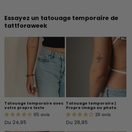
Essayez un tatouage temporaire de
tattforaweek
Tatouage temporaire avec
Tatouage temporaire |
votre propre texte
Propre image ou photo
95 avis
29 avis
Prix
Prix
Du 24,95
Du 28,95
habituel
habituel