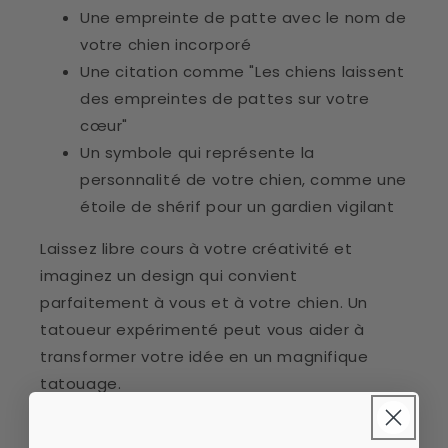
Une empreinte de patte avec le nom de
votre chien incorporé
Une citation comme "Les chiens laissent
des empreintes de pattes sur votre
cœur"
Un symbole qui représente la
personnalité de votre chien, comme une
étoile de shérif pour un gardien vigilant
Laissez libre cours à votre créativité et
imaginez un design qui convient
parfaitement à vous et à votre chien. Un
tatoueur expérimenté peut vous aider à
transformer votre idée en un magnifique
tatouage.
Conseils pour choisir le tatouage