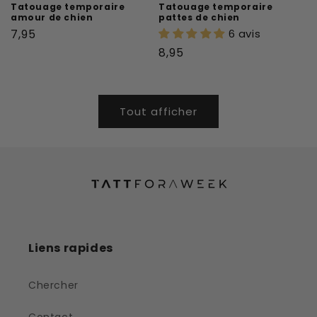
Tatouage temporaire
Tatouage temporaire
amour de chien
pattes de chien
Prix
7,95
6 avis
habituel
Prix
8,95
habituel
Tout afficher
Liens rapides
Chercher