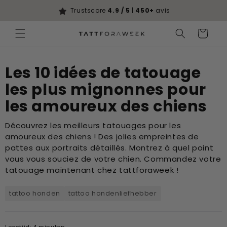
Ignorer et
passer au
Trustscore
4.9 / 5
|
450+
avis
contenu
Panier
Les 10 idées de tatouage
les plus mignonnes pour
les amoureux des chiens
Découvrez les meilleurs tatouages ​​pour les
amoureux des chiens ! Des jolies empreintes de
pattes aux portraits détaillés. Montrez à quel point
vous vous souciez de votre chien. Commandez votre
tatouage maintenant chez tattforaweek !
tattoo honden
tattoo hondenliefhebber
Leestijd: 4 minuten