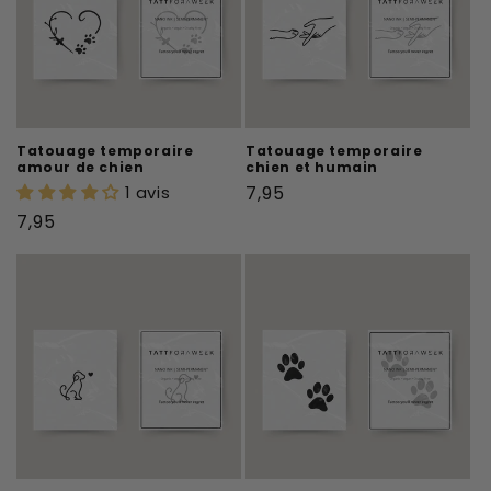
Tatouage temporaire
Tatouage temporaire
amour de chien
chien et humain
Prix
1 avis
7,95
habituel
Prix
7,95
habituel