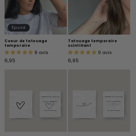
Épuisé
Coeur de tatouage
Tatouage temporaire
temporaire
scintillant
8 avis
9 avis
Prix
Prix
6,95
6,95
habituel
habituel