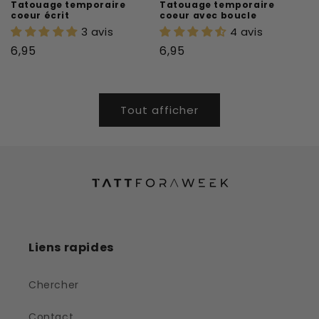
Tatouage temporaire
Tatouage temporaire
coeur écrit
coeur avec boucle
3 avis
4 avis
Prix
Prix
6,95
6,95
habituel
habituel
Tout afficher
Liens rapides
Chercher
Contact