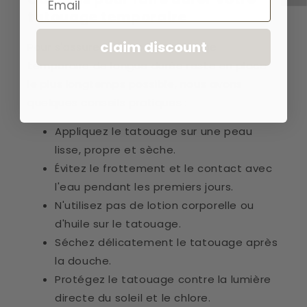
tatouage temporaire
claim discount
Pour s'assurer que votre tatouage
temporaire de longue durée reste en place
le plus longtemps possible, nous avons
quelques conseils pratiques :
Appliquez le tatouage sur une peau
lisse, propre et sèche.
Évitez le frottement et le contact avec
l'eau pendant les premiers jours.
N'utilisez pas de lotion corporelle ou
d'huile sur le tatouage.
Séchez délicatement le tatouage après
la douche.
Protégez le tatouage contre la lumière
directe du soleil et le chlore.