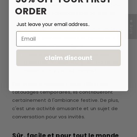
correspondent au thème de votre fête.
ORDER
Utilisez les tatouages lors de jeux ou
comme partie des tenues.
★ Avis
Just leave your email address..
Créez un "station de tatouage" où les
Email
invités peuvent choisir et appliquer eux-
mêmes des tatouages.
Combinez les tatouages avec des
claim discount
paillettes, du maquillage ou des bijoux
assortis pour un look complet.
Peu importe comment vous utilisez les
tatouages temporaires, ils contribueront
certainement à l'ambiance festive. De plus,
c'est une activité amusante et un sujet de
conversation pour vos invités.
Sûr, facile et pour tout le monde