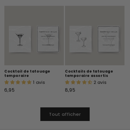
habituel
Cocktail de tatouage
Cocktails de tatouage
temporaire
temporaire assortis
1 avis
2 avis
Prix
Prix
6,95
8,95
habituel
habituel
Tout afficher