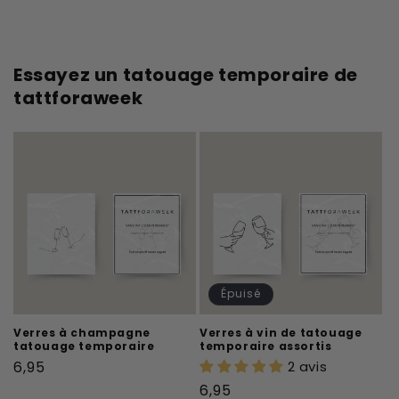
Essayez un tatouage temporaire de
tattforaweek
Épuisé
Verres à champagne
Verres à vin de tatouage
tatouage temporaire
temporaire assortis
Prix
6,95
2 avis
habituel
Prix
6,95