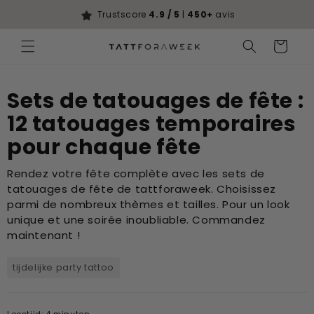
Ignorer et
passer au
Trustscore
4.9 / 5
|
450+
avis
contenu
Panier
Sets de tatouages de fête :
12 tatouages temporaires
pour chaque fête
Rendez votre fête complète avec les sets de
tatouages de fête de tattforaweek. Choisissez
parmi de nombreux thèmes et tailles. Pour un look
unique et une soirée inoubliable. Commandez
maintenant !
tijdelijke party tattoo
Leestijd: 4 minuten