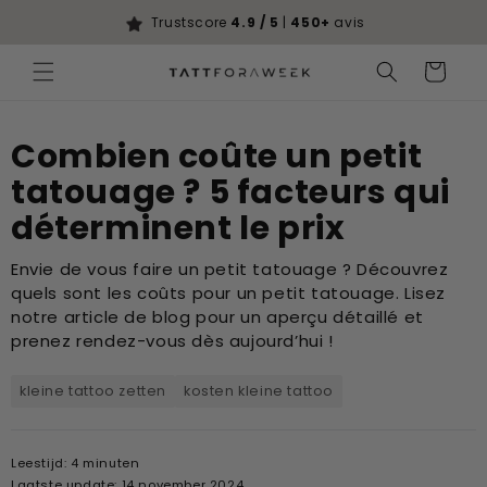
Ignorer et
passer au
Trustscore
4.9 / 5
|
450+
avis
contenu
Panier
Combien coûte un petit
tatouage ? 5 facteurs qui
déterminent le prix
Envie de vous faire un petit tatouage ? Découvrez
quels sont les coûts pour un petit tatouage. Lisez
notre article de blog pour un aperçu détaillé et
prenez rendez-vous dès aujourd’hui !
kleine tattoo zetten
kosten kleine tattoo
Leestijd: 4 minuten
Laatste update: 14 november 2024