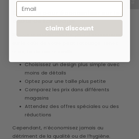
Email
Conseils pour économiser sur les
coûts de tatouage
claim discount
Si vous cherchez des moyens d’économiser
sur le coût de votre petit tatouage, tenez
compte de ces conseils :
Choisissez un design plus simple avec
moins de détails
Optez pour une taille plus petite
Comparez les prix dans différents
magasins
Attendez des offres spéciales ou des
réductions
Cependant, n’économisez jamais au
détriment de la qualité ou de l’hygiène.