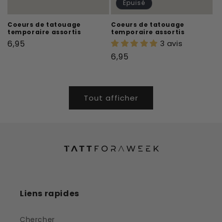
Épuisé
Coeurs de tatouage
Coeurs de tatouage
temporaire assortis
temporaire assortis
Prix
6,95
3 avis
habituel
Prix
6,95
habituel
Tout afficher
Liens rapides
Chercher