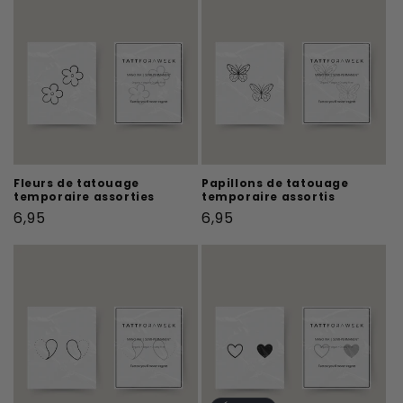
Fleurs de tatouage
Papillons de tatouage
temporaire assorties
temporaire assortis
Prix
Prix
6,95
6,95
habituel
habituel