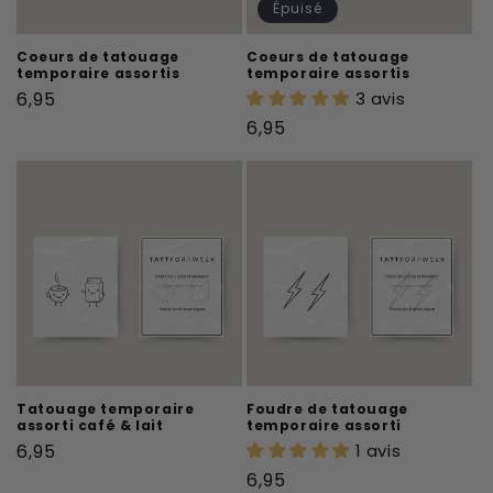
Épuisé
Coeurs de tatouage
Coeurs de tatouage
temporaire assortis
temporaire assortis
Prix
6,95
3 avis
habituel
Prix
6,95
habituel
Tatouage temporaire
Foudre de tatouage
assorti café & lait
temporaire assorti
Prix
6,95
1 avis
habituel
Prix
6,95