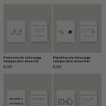
habituel
Poivrons de tatouage
Planètes de tatouage
temporaire assortis
temporaire assorties
Prix
Prix
6,95
6,95
habituel
habituel