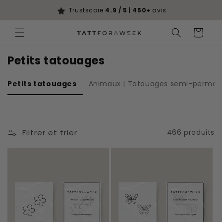
Ignorer et
passer au
Trustscore
4.9 / 5
|
450+
avis
contenu
Panier
Petits tatouages
Petits tatouages
Animaux | Tatouages semi-perman
Filtrer et trier
466 produits