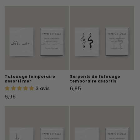
habituel
Tatouage temporaire
Serpents de tatouage
assorti mer
temporaire assortis
Prix
3 avis
6,95
habituel
Prix
6,95
habituel