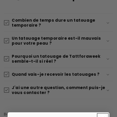
Combien de temps dure un tatouage
temporaire ?
Un tatouage temporaire est-il mauvais
pour votre peau ?
Pourquoi un tatouage de Tattforaweek
semble-t-il si réel ?
Quand vais-je recevoir les tatouages ?
J'ai une autre question, comment puis-je
vous contacter ?
Ben je op zoek naar een subtiele tattoo die niet