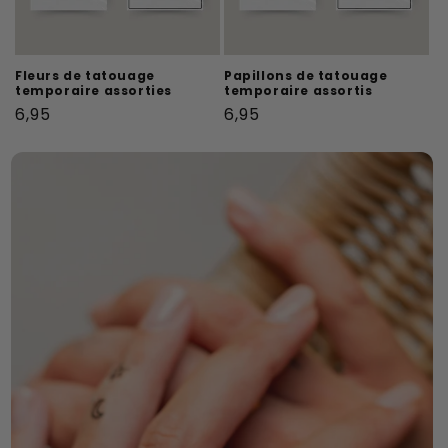
Fleurs de tatouage
Papillons de tatouage
temporaire assorties
temporaire assortis
Prix
Prix
6,95
6,95
habituel
habituel