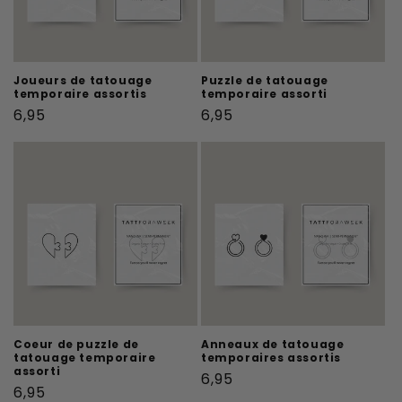
Joueurs de tatouage
Puzzle de tatouage
temporaire assortis
temporaire assorti
Prix
Prix
6,95
6,95
habituel
habituel
Coeur de puzzle de
Anneaux de tatouage
tatouage temporaire
temporaires assortis
assorti
Prix
6,95
Prix
6,95
habituel