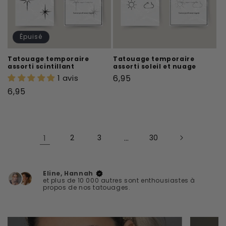
Épuisé
Tatouage temporaire
Tatouage temporaire
assorti scintillant
assorti soleil et nuage
Prix
1 avis
6,95
habituel
Prix
6,95
habituel
1
2
3
…
30
Eline, Hannah
et plus de 10 000 autres sont enthousiastes à
propos de nos tatouages.