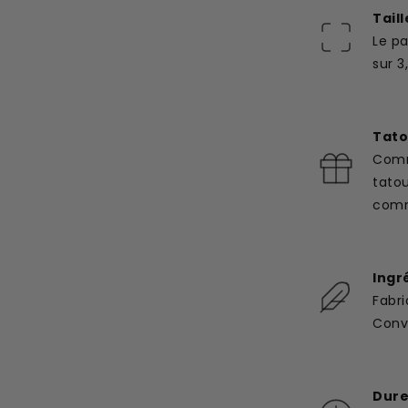
Taill
Le p
sur 3
Tato
Comm
tato
com
Ingr
Fabri
Convi
Dure