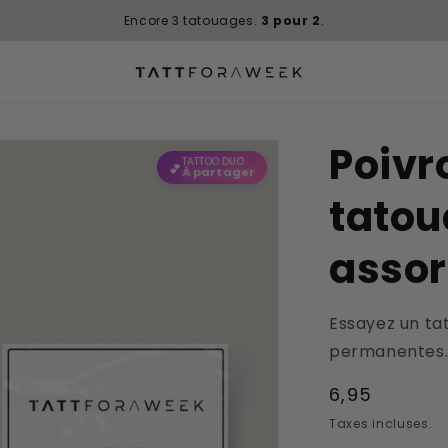
Trustscore
4.9 / 5
|
450+
avis
Poivr
TATTOO DUO
💕
À partager
tatou
assor
Essayez un ta
permanentes. 
Prix
6,95
habituel
Taxes incluses.