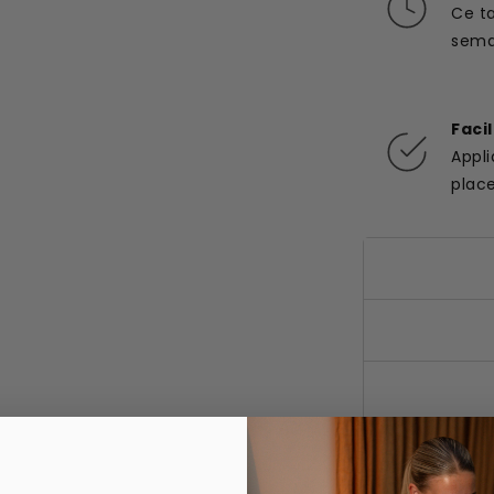
Ce t
semai
Faci
Appl
plac
Comparter