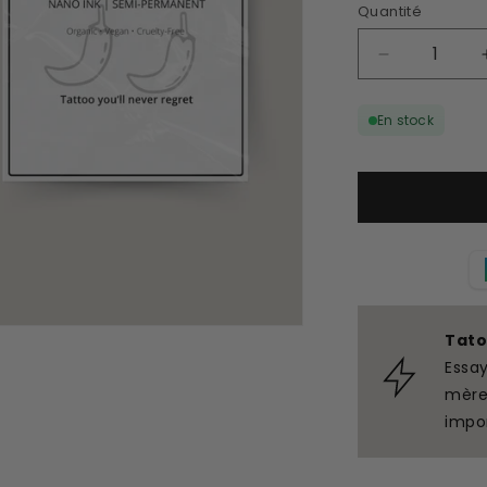
Quantité
Réduire
la
quantité
En stock
de
Poivrons
de
tatouage
temporaire
assortis
Tato
Essa
mère
impo