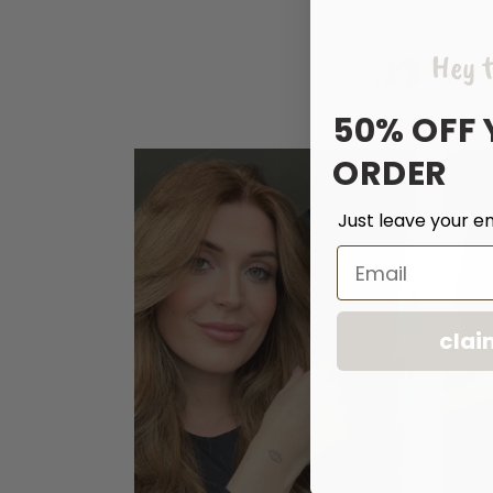
Hey t
Eline
50% OFF 
ORDER
Just leave your em
Email
clai