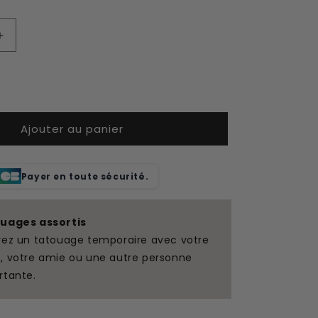
Augmenter
la
quantité
de
Poivrons
de
Ajouter au panier
tatouage
temporaire
assortis
Payer en toute sécurité.
uages assortis
yez un tatouage temporaire avec votre
, votre amie ou une autre personne
rtante.