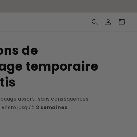
Connexion
Panier
ons de
age temporaire
tis
touage assorti, sans conséquences
Reste jusqu'à
2 semaines
.