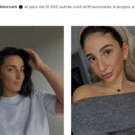
, Hannah
et plus de 10 000 autres sont enthousiastes à propos 
attoo lover
YOUR FIRST
ail address..
m discount