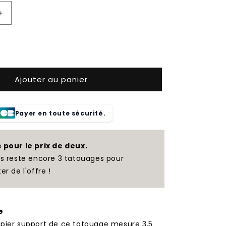
Augmenter
la
quantité
de
Ancre
de
Ajouter au panier
tatouage
temporaire
Payer en toute sécurité.
s pour le prix de deux.
us reste encore 3 tatouages pour
ter de l'offre !
e
apier support de ce tatouage mesure 3,5