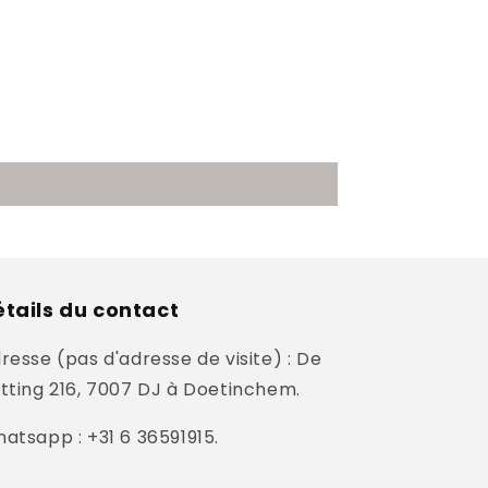
tails du contact
resse (pas d'adresse de visite) : De
tting 216, 7007 DJ à Doetinchem.
atsapp : +31 6 36591915.