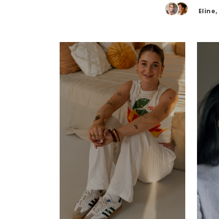
Eline
Hey t
50% OFF 
ORDER
Just leave your em
Email
clai