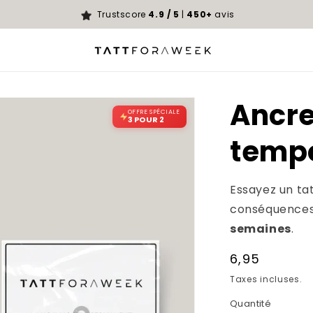
Trustscore
4.9 / 5
|
450+
avis
Ancre
OFFRE SPÉCIALE
3 POUR 2
temp
Essayez un ta
conséquences
semaines
.
Prix
6,95
habituel
Taxes incluses.
Quantité