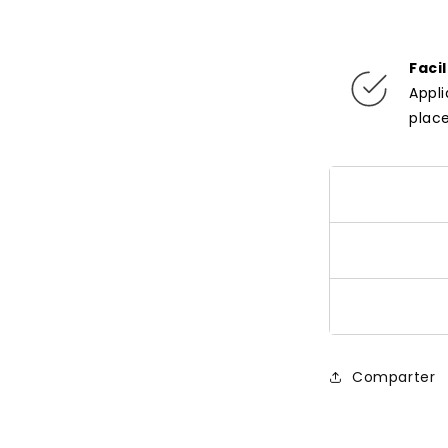
Faci
Appl
plac
Comparter