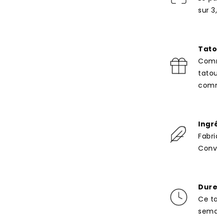
sur 3
Tato
Comm
tato
com
Ingr
Fabri
Convi
Dure
Ce t
semai