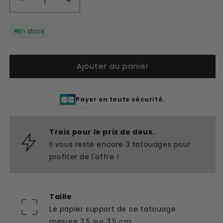
Réduire
Augmenter
la
la
quantité
quantité
En stock
de
de
Tatouage
Tatouage
temporaire
temporaire
Ajouter au panier
chien
chien
d&#39;amour
d&#39;amour
Payer en toute sécurité.
Trois pour le prix de deux.
Il vous reste encore 3 tatouages pour
profiter de l'offre !
Taille
Le papier support de ce tatouage
mesure 3,5 sur 3,5 cm.