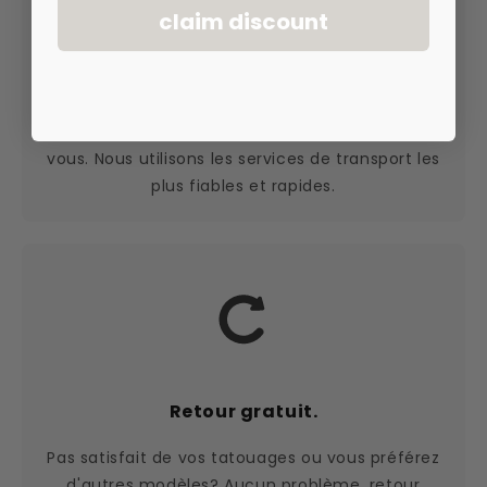
claim discount
Livraison rapide.
Nous livrons les tatouages rapidement chez
vous. Nous utilisons les services de transport les
plus fiables et rapides.
Retour gratuit.
Pas satisfait de vos tatouages ou vous préférez
d'autres modèles? Aucun problème, retour