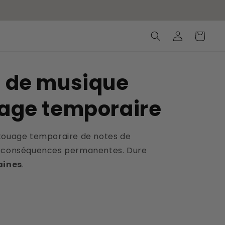
Connexion
Panier
 de musique
age temporaire
touage temporaire de notes de
s conséquences permanentes. Dure
aines
.