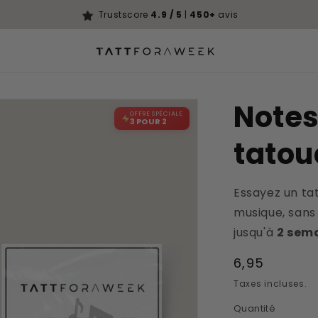
Trustscore
4.9 / 5
|
450+
avis
Notes
OFFRE SPÉCIALE
3 POUR 2
tatou
Essayez un ta
musique, san
jusqu'à
2 sem
Prix
6,95
habituel
Taxes incluses.
Quantité