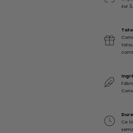
sur 3
Tato
Comm
tato
com
Ingr
Fabri
Convi
Dure
Ce t
semai