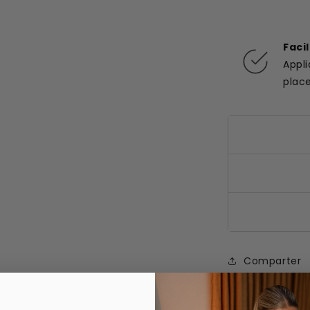
Faci
Appl
plac
Comparter