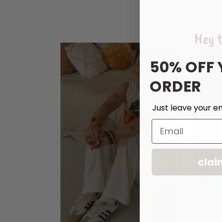
Eline
Hey t
50% OFF 
ORDER
Just leave your em
Email
clai