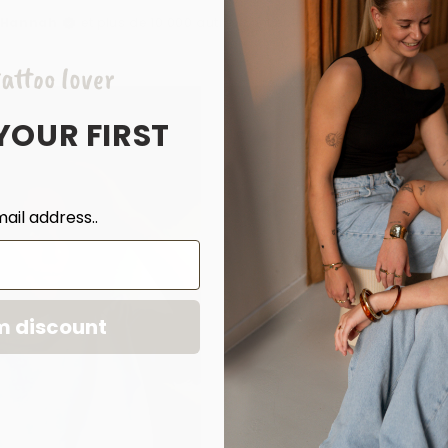
, Hannah
et plus de 10 000 autres sont enthousiastes à propos 
attoo lover
YOUR FIRST
ail address..
m discount