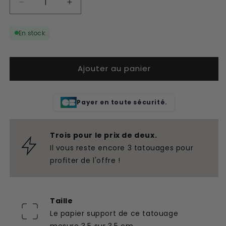
Réduire
Augmenter
la
la
quantité
quantité
En stock
de
de
Tatouage
Tatouage
temporaire
temporaire
Ajouter au panier
toile
toile
d&#39;araignée
d&#39;araignée
en
en
forme
forme
Payer en toute sécurité.
de
de
cœur
cœur
Trois pour le prix de deux.
Il vous reste encore 3 tatouages pour
profiter de l'offre !
Taille
Le papier support de ce tatouage
mesure 3,5 sur 3,5 cm.