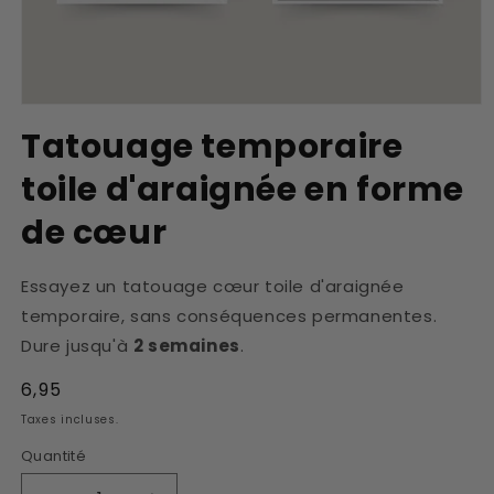
Ouvrir
le
Tatouage temporaire
média
1
toile d'araignée en forme
dans
une
fenêtre
de cœur
modale
Essayez un tatouage cœur toile d'araignée
temporaire, sans conséquences permanentes.
Dure jusqu'à
2 semaines
.
Prix
6,95
habituel
Taxes incluses.
Quantité