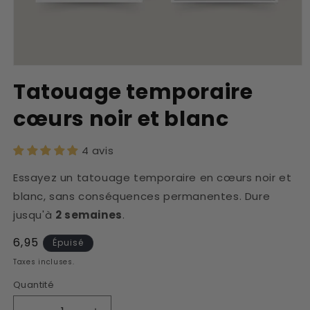
Ouvrir
le
Tatouage temporaire
média
1
cœurs noir et blanc
dans
une
fenêtre
modale
4 avis
Essayez un tatouage temporaire en cœurs noir et
blanc, sans conséquences permanentes. Dure
jusqu'à
2 semaines
.
Prix
6,95
Épuisé
habituel
Taxes incluses.
Quantité