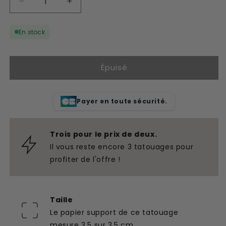
Réduire
Augmenter
la
la
quantité
quantité
En stock
de
de
Tatouage
Tatouage
temporaire
temporaire
Épuisé
cœurs
cœurs
noir
noir
et
et
blanc
blanc
Payer en toute sécurité.
Trois pour le prix de deux.
Il vous reste encore 3 tatouages pour
profiter de l'offre !
Taille
Le papier support de ce tatouage
mesure 3,5 sur 3,5 cm.