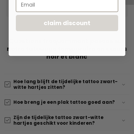
Email
gratuit dans les 14 jours.
claim discount
Questions fréquemment posées sur
notre tatouage temporaire en cœurs
noir et blanc
Hoe lang blijft de tijdelijke tattoo zwart-
witte hartjes zitten?
Hoe breng je een plak tattoo goed aan?
Zijn de tijdelijke tattoo zwart-witte
hartjes geschikt voor kinderen?