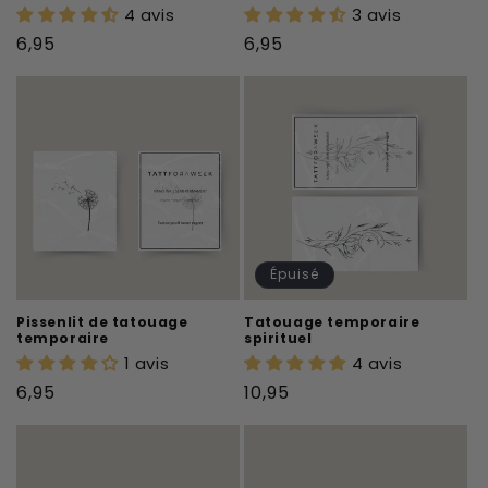
4 avis
3 avis
Prix
Prix
6,95
6,95
habituel
habituel
Épuisé
Pissenlit de tatouage
Tatouage temporaire
temporaire
spirituel
1 avis
4 avis
Prix
Prix
6,95
10,95
habituel
habituel