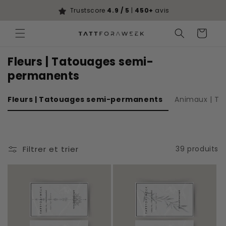
Ignorer et
passer au
Trustscore
4.9 / 5
|
450+
avis
contenu
Panier
Fleurs | Tatouages semi-
permanents
Fleurs | Tatouages semi-permanents
Animaux | T
Filtrer et trier
39 produits