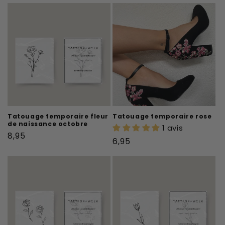
Tatouage temporaire fleur
Tatouage temporaire rose
de naissance octobre
1 avis
Prix
8,95
Prix
6,95
habituel
habituel