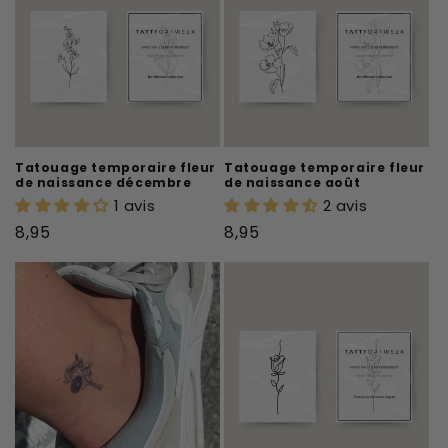
Tatouage temporaire fleur
Tatouage temporaire fleur
de naissance décembre
de naissance août
1 avis
2 avis
Prix
Prix
8,95
8,95
habituel
habituel