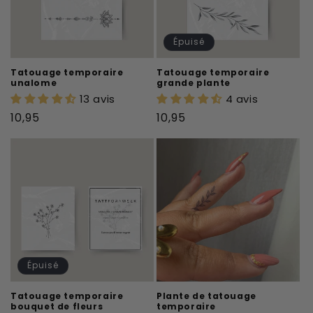
Épuisé
Tatouage temporaire
Tatouage temporaire
unalome
grande plante
13 avis
4 avis
Prix
Prix
10,95
10,95
habituel
habituel
Épuisé
Tatouage temporaire
Plante de tatouage
bouquet de fleurs
temporaire