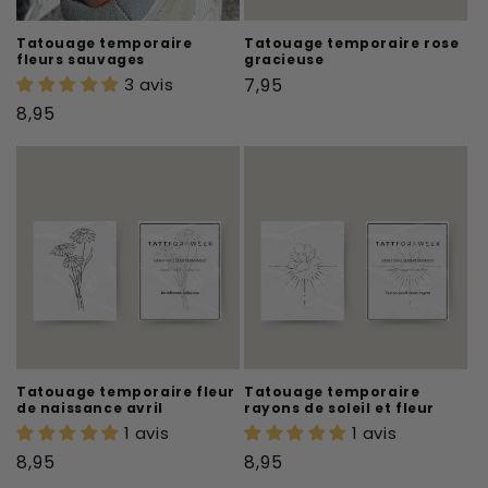
Tatouage temporaire
Tatouage temporaire rose
fleurs sauvages
gracieuse
Prix
3 avis
7,95
habituel
Prix
8,95
habituel
Tatouage temporaire fleur
Tatouage temporaire
de naissance avril
rayons de soleil et fleur
1 avis
1 avis
Prix
Prix
8,95
8,95
habituel
habituel