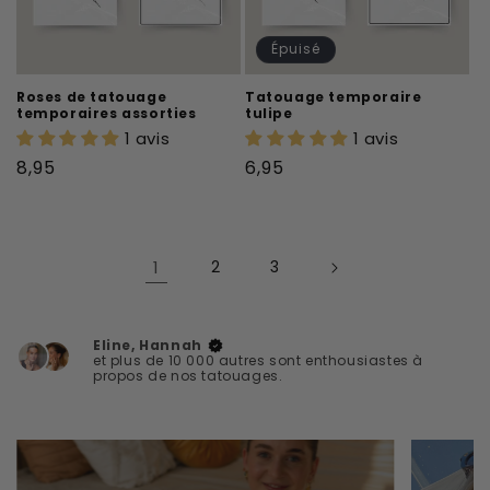
Épuisé
Roses de tatouage
Tatouage temporaire
temporaires assorties
tulipe
1 avis
1 avis
Prix
Prix
8,95
6,95
habituel
habituel
1
2
3
Eline, Hannah
et plus de 10 000 autres sont enthousiastes à
propos de nos tatouages.