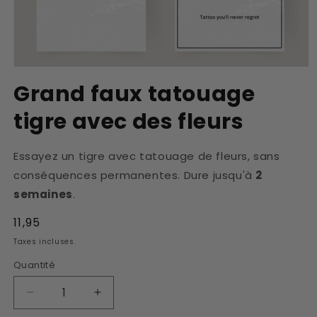
Ouvrir
le
Grand faux tatouage
média
1
tigre avec des fleurs
dans
une
fenêtre
modale
Essayez un tigre avec tatouage de fleurs, sans
conséquences permanentes. Dure jusqu'à
2
semaines
.
Prix
11,95
habituel
Taxes incluses.
Quantité
Réduire
Augmenter
la
la