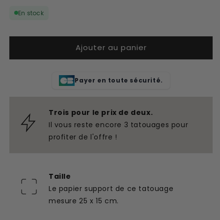
quantité
quantité
En stock
de
de
Grand
Grand
faux
faux
Ajouter au panier
tatouage
tatouage
tigre
tigre
avec
avec
des
des
Payer en toute sécurité.
fleurs
fleurs
Trois pour le prix de deux.
Il vous reste encore 3 tatouages pour
profiter de l'offre !
Taille
Le papier support de ce tatouage
mesure 25 x 15 cm.