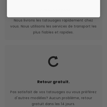
Livraison rapide.
Nous livrons les tatouages rapidement chez
vous. Nous utilisons les services de transport les
plus fiables et rapides.
Retour gratuit.
Pas satisfait de vos tatouages ou vous préférez
d'autres modèles? Aucun problème, retour
gratuit dans les 14 jours.