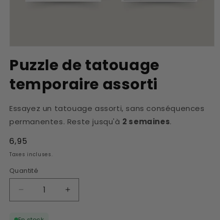
Ouvrir
le
Puzzle de tatouage
média
1
temporaire assorti
dans
une
fenêtre
modale
Essayez un tatouage assorti, sans conséquences
permanentes. Reste jusqu'à
2 semaines
.
Prix
6,95
habituel
Taxes incluses.
Quantité
Réduire
Augmenter
la
la
quantité
quantité
En stock