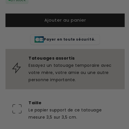
de
de
Puzzle
Puzzle
de
de
Ajouter au panier
tatouage
tatouage
temporaire
temporaire
assorti
assorti
Payer en toute sécurité.
Tatouages assortis
Essayez un tatouage temporaire avec
votre mère, votre amie ou une autre
personne importante.
Taille
Le papier support de ce tatouage
mesure 3,5 sur 3,5 cm.