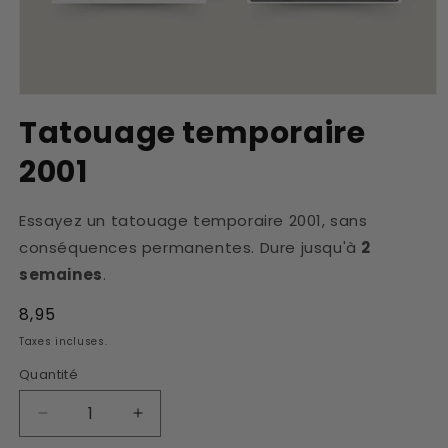
Ouvrir
le
Tatouage temporaire
média
1
2001
dans
une
fenêtre
modale
Essayez un tatouage temporaire 2001, sans
conséquences permanentes. Dure jusqu'à
2
semaines
.
Prix
8,95
habituel
Taxes incluses.
Quantité
Réduire
Augmenter
la
la