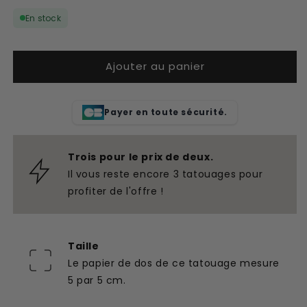
quantité
quantité
En stock
de
de
Tatouage
Tatouage
temporaire
temporaire
Ajouter au panier
2001
2001
Payer en toute sécurité.
Trois pour le prix de deux.
Il vous reste encore 3 tatouages pour
profiter de l'offre !
Taille
Le papier de dos de ce tatouage mesure
5 par 5 cm.