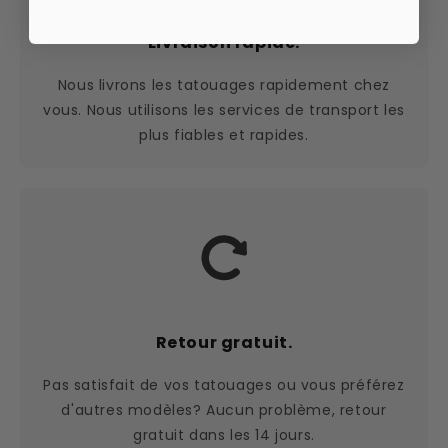
Livraison rapide.
Nous livrons les tatouages rapidement chez
vous. Nous utilisons les services de transport les
plus fiables et rapides.
Retour gratuit.
Pas satisfait de vos tatouages ou vous préférez
d'autres modèles? Aucun problème, retour
gratuit dans les 14 jours.