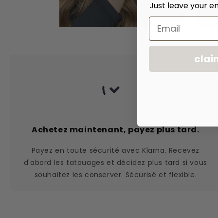
Just leave your em
Email
clai
Achetez maintenant, payez plus tard.
Payez en toute sécurité avec Klarna. Recevez
d'abord les tatouages et décidez plus tard si vous
souhaitez les conserver. Sécurisé et flexible.