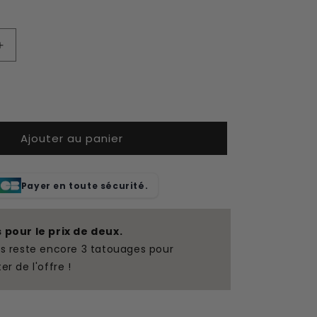
Augmenter
la
quantité
de
Ange
de
Ajouter au panier
tatouage
temporaire
Payer en toute sécurité.
s pour le prix de deux.
us reste encore 3 tatouages pour
ter de l'offre !