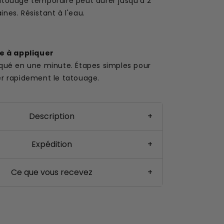
atouage temporaire peut durer jusqu'à 2
nes. Résistant à l'eau.
le à appliquer
iqué en une minute. Étapes simples pour
er rapidement le tatouage.
Description
+
Expédition
+
Ce que vous recevez
+