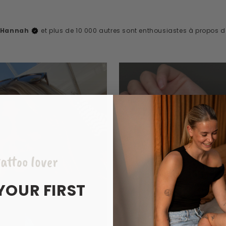
, Hannah
et plus de 10 000 autres sont enthousiastes à propos 
attoo lover
YOUR FIRST