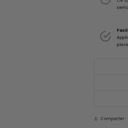
Ce t
semai
Faci
Appl
plac
Comparter