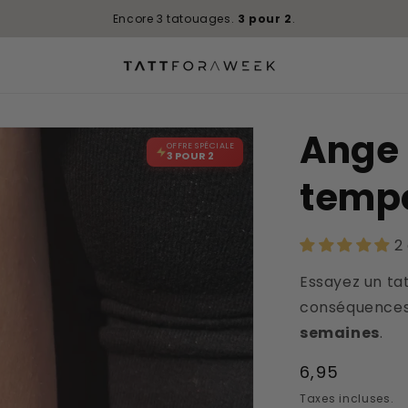
Trustscore
4.9 / 5
|
450+
avis
Ange 
OFFRE SPÉCIALE
3 POUR 2
temp
2
Essayez un ta
conséquences
semaines
.
Prix
6,95
habituel
Taxes incluses.