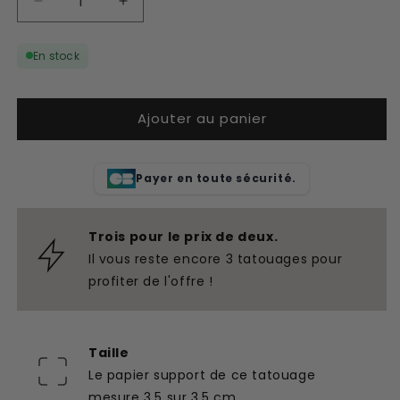
Réduire
Augmenter
la
la
quantité
quantité
En stock
de
de
Tatouage
Tatouage
temporaire
temporaire
Ajouter au panier
ankh
ankh
Payer en toute sécurité.
Trois pour le prix de deux.
Il vous reste encore 3 tatouages pour
profiter de l'offre !
Taille
Le papier support de ce tatouage
mesure 3,5 sur 3,5 cm.