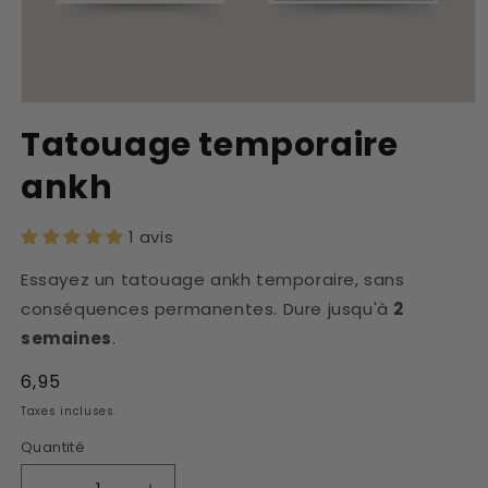
Ouvrir
le
Tatouage temporaire
média
1
ankh
dans
une
fenêtre
modale
1 avis
Essayez un tatouage ankh temporaire, sans
conséquences permanentes. Dure jusqu'à
2
semaines
.
Prix
6,95
habituel
Taxes incluses.
Quantité