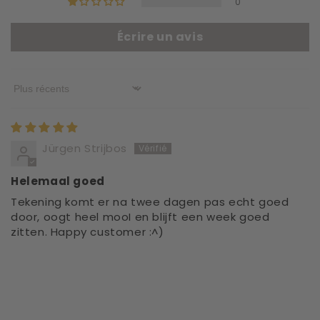
0
Écrire un avis
Sort by
Jürgen Strijbos
Helemaal goed
Tekening komt er na twee dagen pas echt goed
door, oogt heel mooI en blijft een week goed
zitten. Happy customer :^)