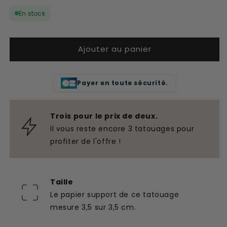
quantité
quantité
En stock
de
de
Tatouage
Tatouage
temporaire
temporaire
Ajouter au panier
main
main
avec
avec
pistolet
pistolet
Payer en toute sécurité.
Trois pour le prix de deux.
Il vous reste encore 3 tatouages pour
profiter de l'offre !
Taille
Le papier support de ce tatouage
mesure 3,5 sur 3,5 cm.