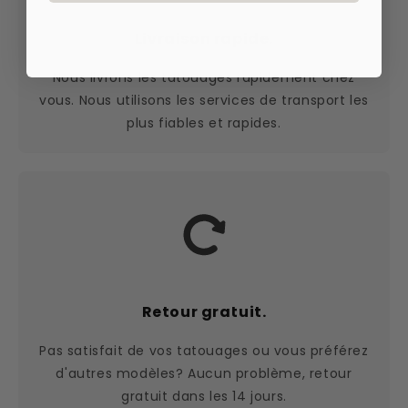
Livraison rapide.
Nous livrons les tatouages rapidement chez
vous. Nous utilisons les services de transport les
plus fiables et rapides.
Retour gratuit.
Pas satisfait de vos tatouages ou vous préférez
d'autres modèles? Aucun problème, retour
gratuit dans les 14 jours.