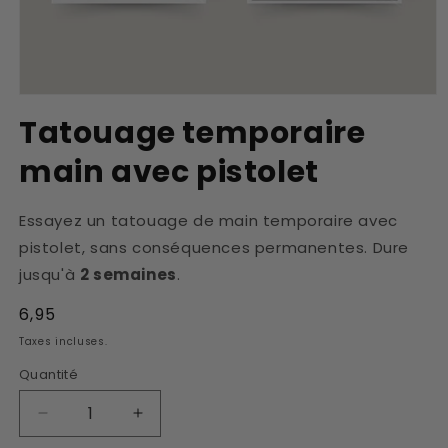
Ouvrir
le
Tatouage temporaire
média
1
main avec pistolet
dans
une
fenêtre
modale
Essayez un tatouage de main temporaire avec
pistolet, sans conséquences permanentes. Dure
jusqu'à
2 semaines
.
Prix
6,95
habituel
Taxes incluses.
Quantité
Réduire
Augmenter
la
la