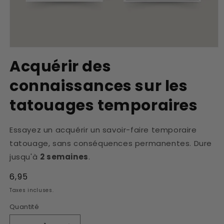
Ouvrir
le
Acquérir des
média
1
connaissances sur les
dans
une
fenêtre
tatouages temporaires
modale
Essayez un acquérir un savoir-faire temporaire
tatouage, sans conséquences permanentes. Dure
jusqu'à
2 semaines
.
Prix
6,95
habituel
Taxes incluses.
Quantité