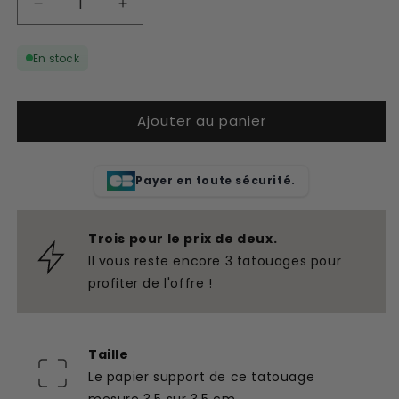
Réduire
Augmenter
la
la
quantité
quantité
En stock
de
de
Acquérir
Acquérir
des
des
Ajouter au panier
connaissances
connaissances
sur
sur
les
les
tatouages
tatouages
Payer en toute sécurité.
temporaires
temporaires
Trois pour le prix de deux.
Il vous reste encore 3 tatouages pour
profiter de l'offre !
Taille
Le papier support de ce tatouage
mesure 3,5 sur 3,5 cm.