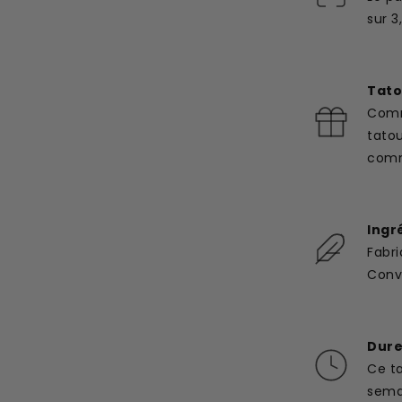
sur 3
Tato
Comm
tato
com
Ingr
Fabri
Convi
Dure
Ce t
semai