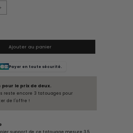
Augmenter
la
quantité
de
Tatouage
temporaire
Ajouter au panier
paysage
Payer en toute sécurité.
s pour le prix de deux.
us reste encore 3 tatouages pour
ter de l'offre !
e
apier support de ce tatouage mesure 3,5