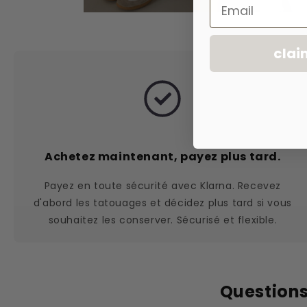
Email
clai
Achetez maintenant, payez plus tard.
Payez en toute sécurité avec Klarna. Recevez
d'abord les tatouages et décidez plus tard si vous
souhaitez les conserver. Sécurisé et flexible.
Questions