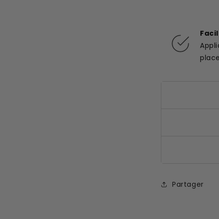
Faci
Appl
plac
Partager