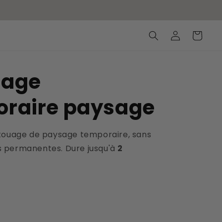
Connexion
Panier
uage
oraire paysage
touage de paysage temporaire, sans
 permanentes. Dure jusqu'à
2