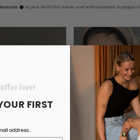
, Hannah
et plus de 10 000 autres sont enthousiastes à propos 
attoo lover
YOUR FIRST
ail address..