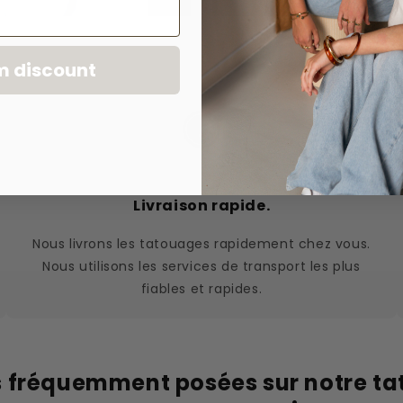
m discount
Livraison rapide.
Nous livrons les tatouages rapidement chez vous.
Nous utilisons les services de transport les plus
fiables et rapides.
 fréquemment posées sur notre t