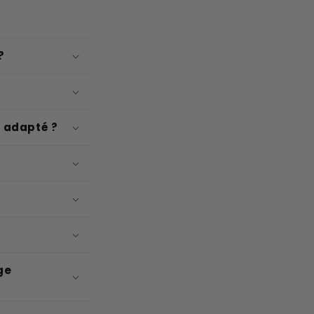
?
l adapté ?
ge