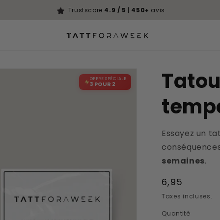
Trustscore
4.9 / 5
|
450+
avis
Tato
OFFRE SPÉCIALE
3 POUR 2
temp
Essayez un ta
conséquences
semaines
.
Prix
6,95
habituel
Taxes incluses.
Quantité