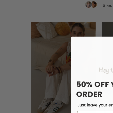
Eline
Hey t
50% OFF 
ORDER
Just leave your em