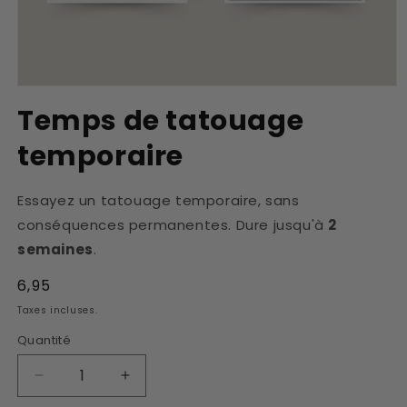
Ouvrir
le
Temps de tatouage
média
1
temporaire
dans
une
fenêtre
modale
Essayez un tatouage temporaire, sans
conséquences permanentes. Dure jusqu'à
2
semaines
.
Prix
6,95
habituel
Taxes incluses.
Quantité
Réduire
Augmenter
la
la