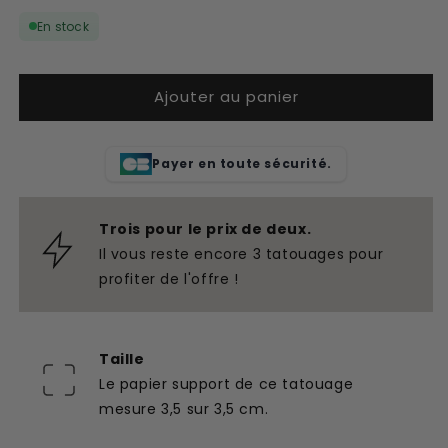
quantité
quantité
En stock
de
de
Temps
Temps
de
de
Ajouter au panier
tatouage
tatouage
temporaire
temporaire
Payer en toute sécurité.
Trois pour le prix de deux.
Il vous reste encore 3 tatouages pour
profiter de l'offre !
Taille
Le papier support de ce tatouage
mesure 3,5 sur 3,5 cm.