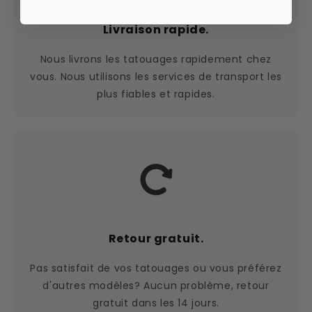
Livraison rapide.
Nous livrons les tatouages rapidement chez
vous. Nous utilisons les services de transport les
plus fiables et rapides.
Retour gratuit.
Pas satisfait de vos tatouages ou vous préférez
d'autres modèles? Aucun problème, retour
gratuit dans les 14 jours.