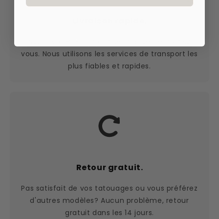
Livraison rapide.
Nous livrons les tatouages rapidement chez
vous. Nous utilisons les services de transport les
plus fiables et rapides.
Retour gratuit.
Pas satisfait de vos tatouages ou vous préférez
d'autres modèles? Aucun problème, retour
gratuit dans les 14 jours.