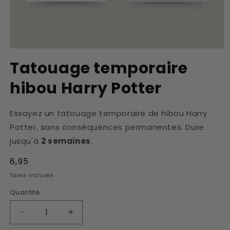
Ouvrir
le
Tatouage temporaire
média
1
hibou Harry Potter
dans
une
fenêtre
modale
Essayez un tatouage temporaire de hibou Harry
Potter, sans conséquences permanentes. Dure
jusqu'à
2 semaines
.
Prix
6,95
habituel
Taxes incluses.
Quantité
Réduire
Augmenter
la
la