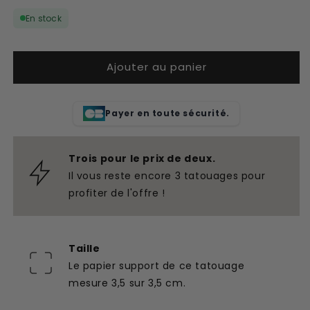
quantité
quantité
En stock
de
de
Tatouage
Tatouage
temporaire
temporaire
Ajouter au panier
hibou
hibou
Harry
Harry
Potter
Potter
Payer en toute sécurité.
Trois pour le prix de deux.
Il vous reste encore 3 tatouages pour
profiter de l'offre !
Taille
Le papier support de ce tatouage
mesure 3,5 sur 3,5 cm.