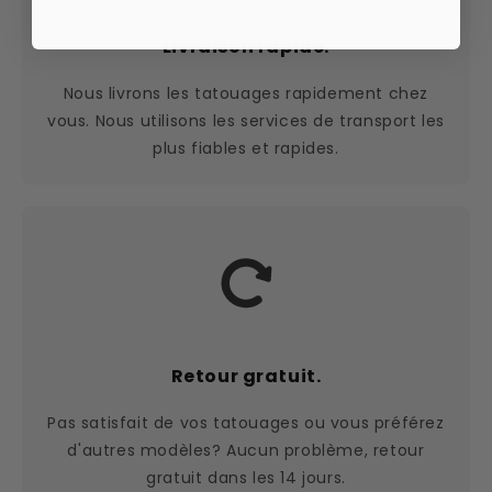
Livraison rapide.
Nous livrons les tatouages rapidement chez
vous. Nous utilisons les services de transport les
plus fiables et rapides.
Retour gratuit.
Pas satisfait de vos tatouages ou vous préférez
d'autres modèles? Aucun problème, retour
gratuit dans les 14 jours.