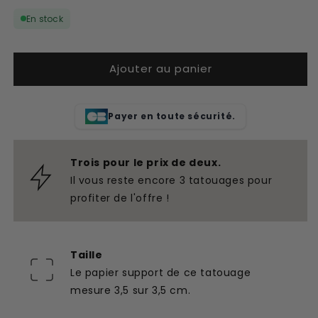
quantité
quantité
En stock
de
de
Tatouage
Tatouage
temporaire
temporaire
Ajouter au panier
licorne
licorne
Payer en toute sécurité.
Trois pour le prix de deux.
Il vous reste encore 3 tatouages pour
profiter de l'offre !
Taille
Le papier support de ce tatouage
mesure 3,5 sur 3,5 cm.