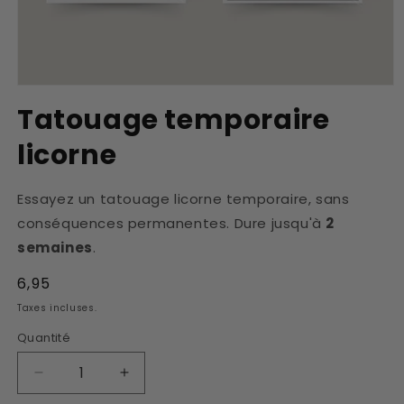
Ouvrir
le
Tatouage temporaire
média
1
licorne
dans
une
fenêtre
modale
Essayez un tatouage licorne temporaire, sans
conséquences permanentes. Dure jusqu'à
2
semaines
.
Prix
6,95
habituel
Taxes incluses.
Quantité
Réduire
Augmenter
la
la