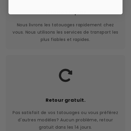
Livraison rapide.
Nous livrons les tatouages rapidement chez
vous. Nous utilisons les services de transport les
plus fiables et rapides.
Retour gratuit.
Pas satisfait de vos tatouages ou vous préférez
d'autres modèles? Aucun problème, retour
gratuit dans les 14 jours.