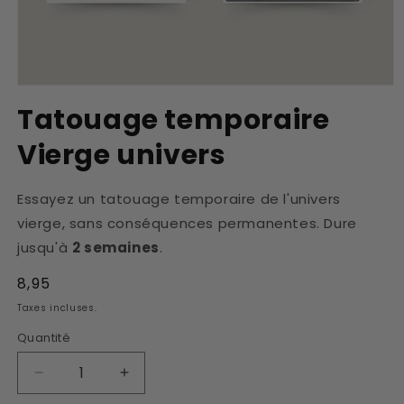
Ouvrir
le
Tatouage temporaire
média
1
Vierge univers
dans
une
fenêtre
modale
Essayez un tatouage temporaire de l'univers
vierge, sans conséquences permanentes. Dure
jusqu'à
2 semaines
.
Prix
8,95
habituel
Taxes incluses.
Quantité
Réduire
Augmenter
la
la