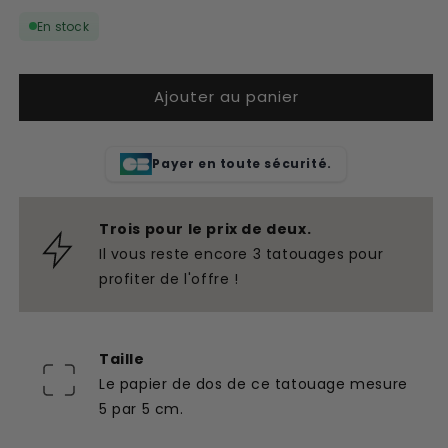
quantité
quantité
En stock
de
de
Tatouage
Tatouage
temporaire
temporaire
Ajouter au panier
Vierge
Vierge
univers
univers
Payer en toute sécurité.
Trois pour le prix de deux.
Il vous reste encore 3 tatouages pour
profiter de l'offre !
Taille
Le papier de dos de ce tatouage mesure
5 par 5 cm.