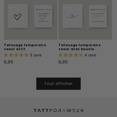
Tatouage temporaire
Tatouage temporaire
coeur écrit
coeur avec boucle
3 avis
4 avis
Prix
Prix
6,95
6,95
habituel
habituel
Tout afficher