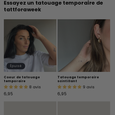
Essayez un tatouage temporaire de
tattforaweek
Épuisé
Coeur de tatouage
Tatouage temporaire
temporaire
scintillant
8 avis
9 avis
Prix
Prix
6,95
6,95
habituel
habituel