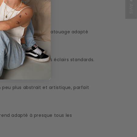
★ Avis
lignes épurées rend ce tatouage adapté
touages éclair.
e qui la distingue des éclairs standards.
u plus abstrait et artistique, parfait
 rend adapté à presque tous les