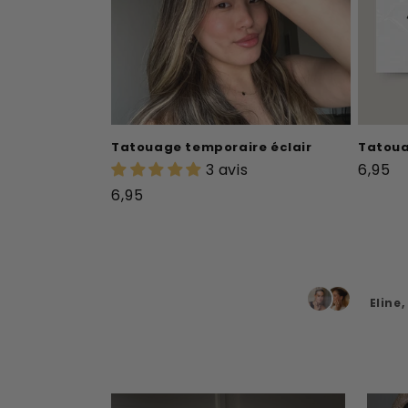
Tatouage temporaire éclair
Tatoua
Prix
3 avis
6,95
habitu
Prix
6,95
habituel
Eline