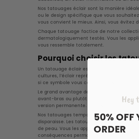
Nos tatouages éclair sont la manière idéal
ou le design spécifique que vous souhaite
vous convient le mieux. Ainsi, vous évitez d
Chaque tatouage factice de notre collection
dermatologiquement testés. Vous les appl
vous ressemble totalement.
Pourquoi choisir les tato
Un tatouage éclair est plus qu’un simple de
cultures, l’éclair représente la puissance 
si ce symbole vous correspond vraiment.
Le grand avantage de nos tatouages adhési
Hey t
avant-bras ou plutôt un éclair discret derr
version permanente. Ainsi, vous êtes sûr de
50% OFF 
Nos tatouages temporaires sont résistants
disparaisse. Les tatouages sont fabriqués à
ORDER
de peau. Vous les appliquez en quelques mi
conséquences permanentes.