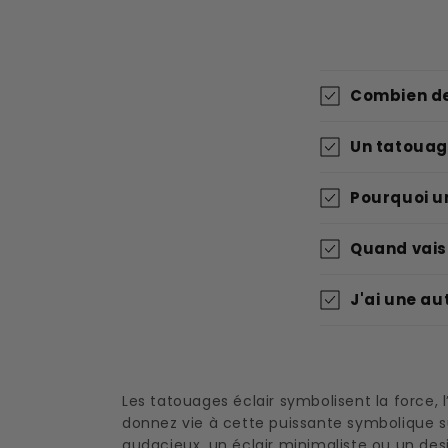
Combien de
Un tatouag
Pourquoi un
Quand vais-
J'ai une au
Les tatouages éclair symbolisent la force,
donnez vie à cette puissante symbolique s
audacieux, un éclair minimaliste ou un desi