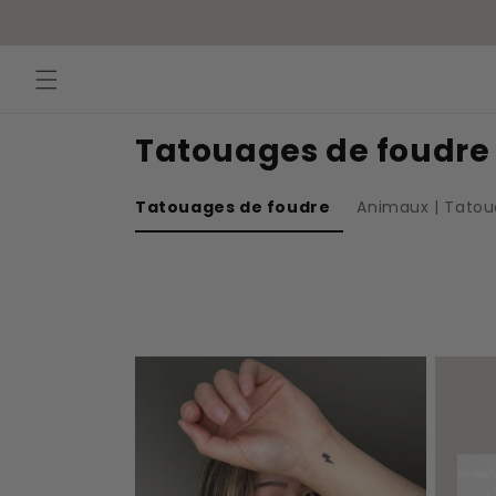
Ignorer et
passer au
contenu
Tatouages de foudre
Tatouages de foudre
Animaux | Tato