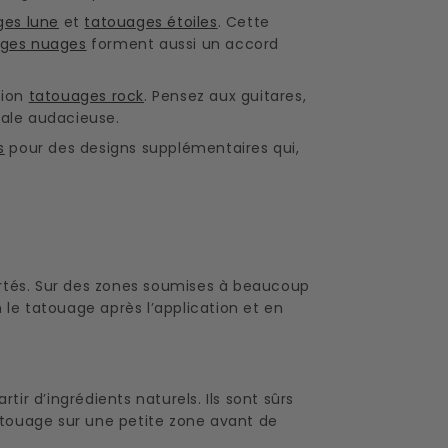
ges lune
et
tatouages étoiles
. Cette
ges nuages
forment aussi un accord
tion
tatouages rock
. Pensez aux guitares,
ale audacieuse.
s
pour des designs supplémentaires qui,
ortés. Sur des zones soumises à beaucoup
 le tatouage après l’application et en
r d’ingrédients naturels. Ils sont sûrs
tatouage sur une petite zone avant de