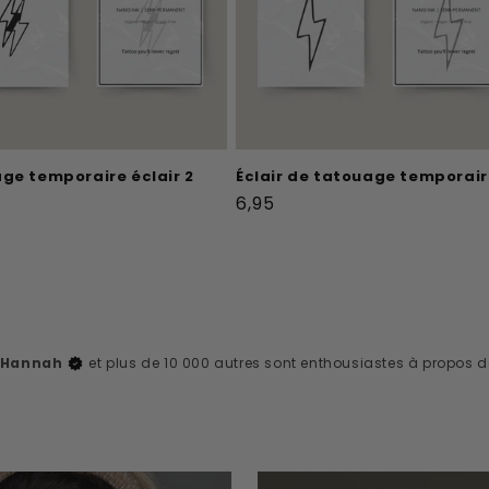
ge temporaire éclair 2
Éclair de tatouage temporai
Prix
6,95
el
habituel
, Hannah
et plus de 10 000 autres sont enthousiastes à propos 