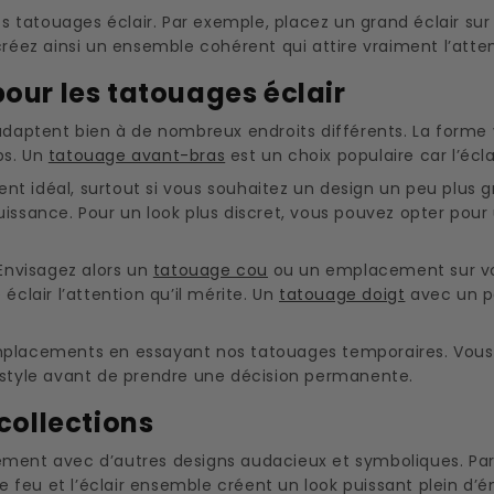
tatouages éclair. Par exemple, placez un grand éclair sur 
créez ainsi un ensemble cohérent qui attire vraiment l’atten
ur les tatouages éclair
’adaptent bien à de nombreux endroits différents. La forme v
ps. Un
tatouage avant-bras
est un choix populaire car l’éclai
 idéal, surtout si vous souhaitez un design un peu plus gra
uissance. Pour un look plus discret, vous pouvez opter pou
 Envisagez alors un
tatouage cou
ou un emplacement sur v
lair l’attention qu’il mérite. Un
tatouage doigt
avec un pe
emplacements en essayant nos tatouages temporaires. Vous
e style avant de prendre une décision permanente.
collections
ement avec d’autres designs audacieux et symboliques. Par
feu et l’éclair ensemble créent un look puissant plein d’én