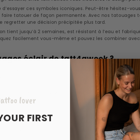
e d’essayer ces symboles iconiques. Peut-être hésitez-vous
z faire tatouer de façon permanente. Avec nos tatouages te
e regretter une décision précipitée plus tard.
 tient jusqu’à 2 semaines, est résistant à l’eau et fabriqué
iquez facilement vous-même et pouvez les combiner avec d
uages éclair de tatt4aweek ?
sign stylé. Il symbolise la force, la transformation et le 
divine et l’illumination. En optant pour une version tempora
fs est que vous pouvez expérimenter sans risque. Voulez-vo
attoo lover
ière l’oreille ? Essayez différentes variantes avant de vou
 faire le bon choix.
YOUR FIRST
 à l’eau, vous pouvez donc prendre une douche, faire du sp
 partir d’ingrédients naturels et dermatologiquement testés
nutes avec un peu d’eau et une éponge, et ils tiennent jus