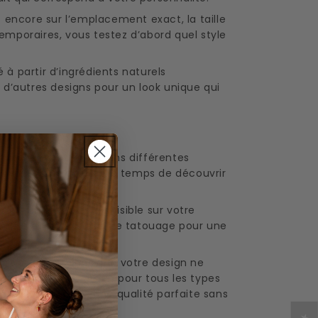
 encore sur l’emplacement exact, la taille
mporaires, vous testez d’abord quel style
 à partir d’ingrédients naturels
’autres designs pour un look unique qui
changement soudain. Dans différentes
ire, vous vous donnez le temps de découvrir
us un grand éclair visible sur votre
s rendre dans un salon de tatouage pour une
ort ou nager sans que votre design ne
, ce qui les rend sûrs pour tous les types
qu’à 2 semaines. Une qualité parfaite sans