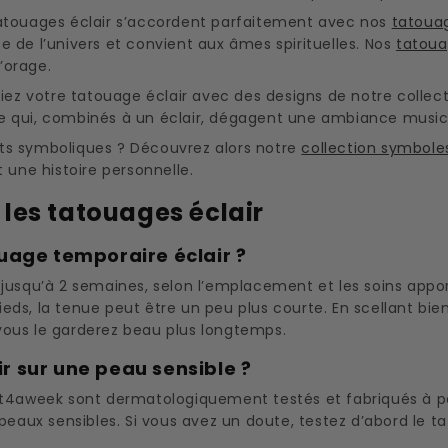
tatouages éclair s’accordent parfaitement avec nos
tatoua
 de l’univers et convient aux âmes spirituelles. Nos
tatoua
d’orage.
ciez votre tatouage éclair avec des designs de notre collec
e qui, combinés à un éclair, dégagent une ambiance music
ts symboliques ? Découvrez alors notre
collection symbole
 une histoire personnelle.
 les tatouages éclair
uage temporaire éclair ?
 jusqu’à 2 semaines, selon l’emplacement et les soins app
ds, la tenue peut être un peu plus courte. En scellant bien
, vous le garderez beau plus longtemps.
ir sur une peau sensible ?
t4aweek sont dermatologiquement testés et fabriqués à parti
 peaux sensibles. Si vous avez un doute, testez d’abord le 