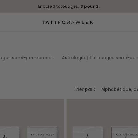
Trustscore
4.9 / 5
|
450+
avis
uages semi-permanents
Astrologie | Tatouages semi-p
Trier par :