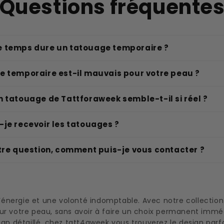
Questions fréquente
 temps dure un tatouage temporaire ?
e temporaire est-il mauvais pour votre peau ?
 tatouage de Tattforaweek semble-t-il si réel ?
je recevoir les tatouages ?
tre question, comment puis-je vous contacter ?
 l’énergie et une volonté indomptable. Avec notre collectio
ur votre peau, sans avoir à faire un choix permanent immé
gn détaillé, chez tatt4aweek vous trouverez le design parfa