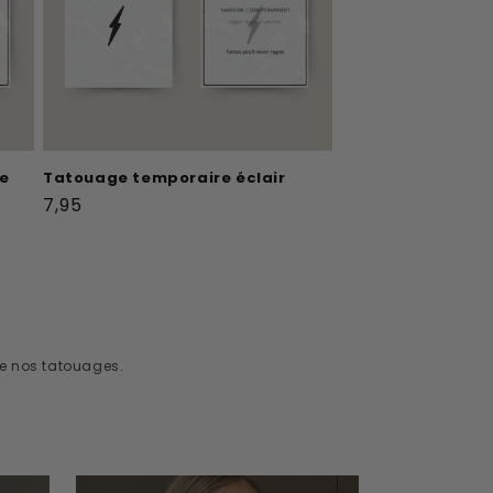
re
Tatouage temporaire éclair
Prix
7,95
habituel
de nos tatouages.