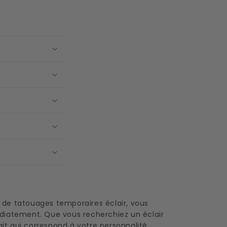
s
n de tatouages temporaires éclair, vous
diatement. Que vous recherchiez un éclair
it qui correspond à votre personnalité.