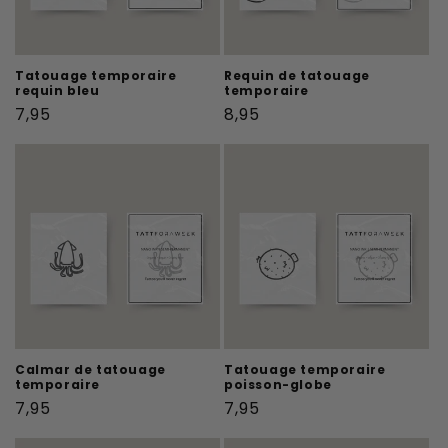
Tatouage temporaire
Requin de tatouage
requin bleu
temporaire
Prix
Prix
7,95
8,95
habituel
habituel
Calmar de tatouage
Tatouage temporaire
temporaire
poisson-globe
Prix
Prix
7,95
7,95
habituel
habituel