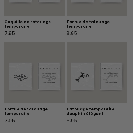
Coquille de tatouage
Tortue de tatouage
temporaire
temporaire
Prix
Prix
7,95
8,95
habituel
habituel
Tortue de tatouage
Tatouage temporaire
temporaire
dauphin élégant
Prix
Prix
7,95
6,95
habituel
habituel