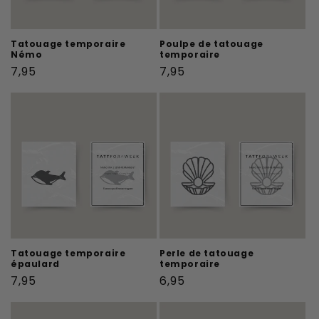
Tatouage temporaire
Poulpe de tatouage
Némo
temporaire
Prix
Prix
7,95
7,95
habituel
habituel
Tatouage temporaire
Perle de tatouage
épaulard
temporaire
Prix
Prix
7,95
6,95
habituel
habituel