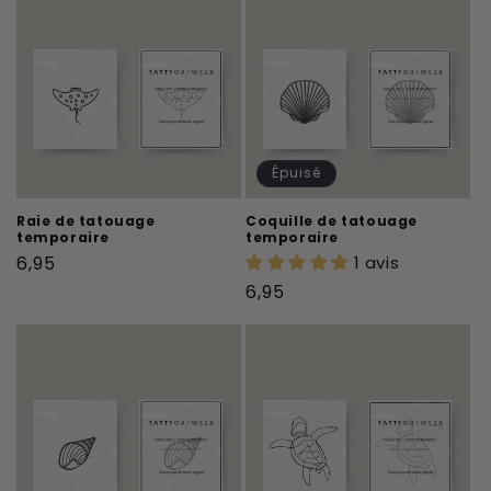
Épuisé
Raie de tatouage
Coquille de tatouage
temporaire
temporaire
Prix
6,95
1 avis
habituel
Prix
6,95
habituel