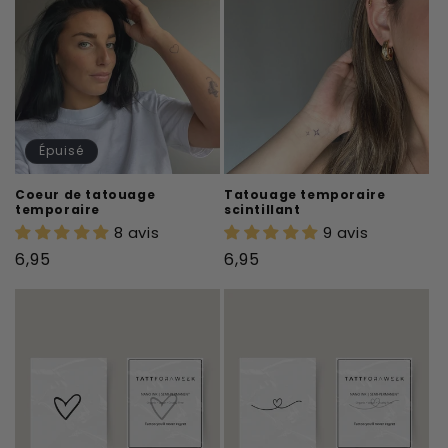
Épuisé
Coeur de tatouage
Tatouage temporaire
temporaire
scintillant
8 avis
9 avis
Prix
Prix
6,95
6,95
habituel
habituel