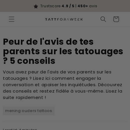
Ignorer et
passer au
Trustscore
4.9 / 5
|
450+
avis
contenu
Panier
Peur de l'avis de tes
parents sur les tatouages
? 5 conseils
Vous avez peur de l'avis de vos parents sur les
tatouages ? Lisez ici comment engager la
conversation et apaiser les inquiétudes. Découvrez
des conseils et restez fidèle à vous-même. Lisez la
suite rapidement !
mening ouders tattoos
Leestijd: 4 minuten