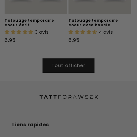
Tatouage temporaire
Tatouage temporaire
coeur écrit
coeur avec boucle
3 avis
4 avis
Prix
Prix
6,95
6,95
habituel
habituel
Tout afficher
Liens rapides