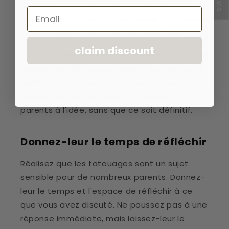
petit tatouage discret à un endroit moins
Email
visible. Ou opte pour un tatouage temporaire
pour montrer à quoi cela ressemblerait.
claim discount
Tattforaweek propose par exemple une large
gamme de tatouages temporaires de haute
qualité et réalistes. Ainsi, vous pouvez
essayer différents designs et habituer vos
parents à l'idée, sans que ce soit définitif.
Donnez-leur le temps de réfléchir
Réalisez que les tatouages sont un sujet
sensible pour de nombreux parents. Donnez-
leur le temps et l'espace de réfléchir à ce
que vous avez discuté. Ne poussez pas à une
réponse immédiate, mais laissez-leur le