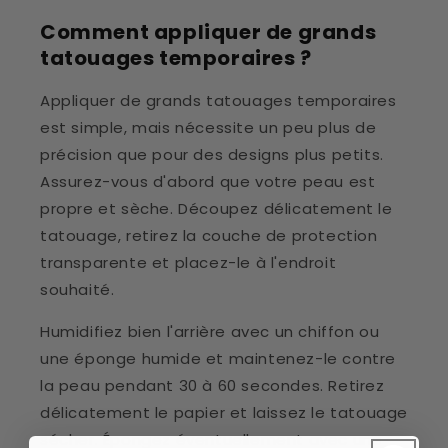
Comment appliquer de grands
tatouages temporaires ?
Appliquer de grands tatouages temporaires
est simple, mais nécessite un peu plus de
précision que pour des designs plus petits.
Assurez-vous d'abord que votre peau est
propre et sèche. Découpez délicatement le
tatouage, retirez la couche de protection
transparente et placez-le à l'endroit
souhaité.
Humidifiez bien l'arrière avec un chiffon ou
une éponge humide et maintenez-le contre
la peau pendant 30 à 60 secondes. Retirez
délicatement le papier et laissez le tatouage
sécher. Épongez éventuellement avec une