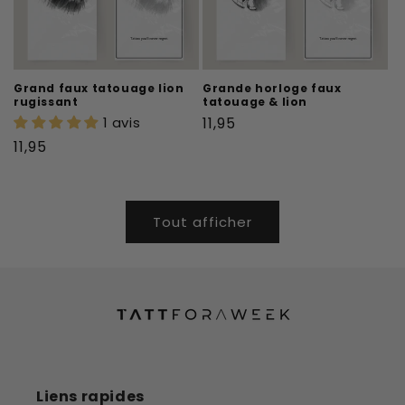
Grand faux tatouage lion
Grande horloge faux
rugissant
tatouage & lion
Prix
1 avis
11,95
habituel
Prix
11,95
habituel
Tout afficher
Liens rapides