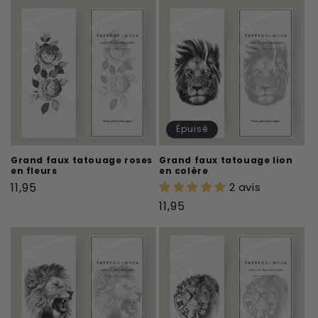
Épuisé
Grand faux tatouage roses
Grand faux tatouage lion
en fleurs
en colère
Prix
11,95
2 avis
habituel
Prix
11,95
habituel