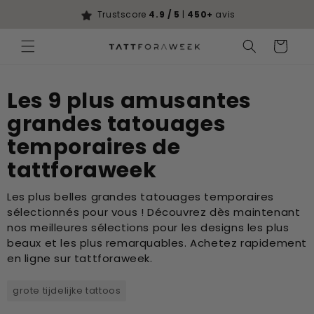
Ignorer et
passer au
Trustscore
4.9 / 5
|
450+
avis
contenu
Panier
Les 9 plus amusantes
grandes tatouages
temporaires de
tattforaweek
Les plus belles grandes tatouages temporaires
sélectionnés pour vous ! Découvrez dès maintenant
nos meilleures sélections pour les designs les plus
beaux et les plus remarquables. Achetez rapidement
en ligne sur tattforaweek.
grote tijdelijke tattoos