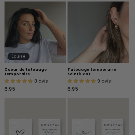
Épuisé
Coeur de tatouage
Tatouage temporaire
temporaire
scintillant
8 avis
9 avis
Prix
Prix
6,95
6,95
habituel
habituel