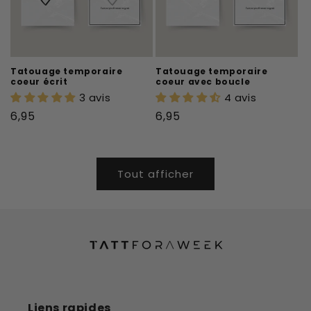
Tatouage temporaire
Tatouage temporaire
coeur écrit
coeur avec boucle
3 avis
4 avis
Prix
Prix
6,95
6,95
habituel
habituel
Tout afficher
Liens rapides