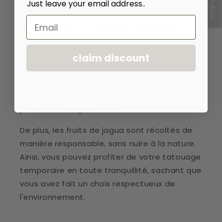
★ Avis
Just leave your email address..
l'environnement
Email
En choisissant un tatouage temporaire
vegan, vous contribuez non seulement à
votre propre santé, mais aussi à celle de
claim discount
l'environnement. Les tatouages Jagua sont
une option durable car ils ne contiennent
aucun ingrédient d'origine animale ni de
produits chimiques nocifs.
De plus, les fruits de jagua sont récoltés de
manière responsable, sans nuire à la nature.
Ainsi, vous pouvez profiter de votre tatouage
temporaire en toute tranquillité, sachant que
vous avez fait un choix respectueux de
l'environnement.