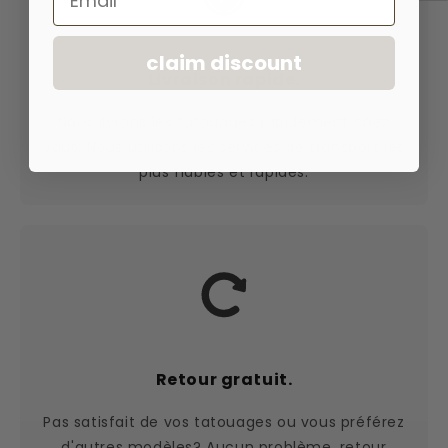
claim discount
Livraison rapide.
Nous livrons les tatouages rapidement chez
vous. Nous utilisons les services de transport les
plus fiables et rapides.
Retour gratuit.
Pas satisfait de vos tatouages ou vous préférez
d'autres modèles? Aucun problème, retour