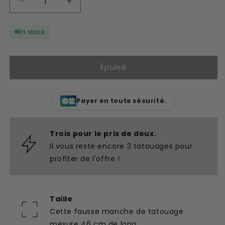
Réduire
Augmenter
la
la
quantité
quantité
En stock
de
de
Lion
Lion
de
de
Épuisé
manche
manche
de
de
tatouage
tatouage
Nep
Nep
Payer en toute sécurité.
Trois pour le prix de deux.
Il vous reste encore 3 tatouages pour
profiter de l'offre !
Taille
Cette fausse manche de tatouage
mesure 46 cm de long.