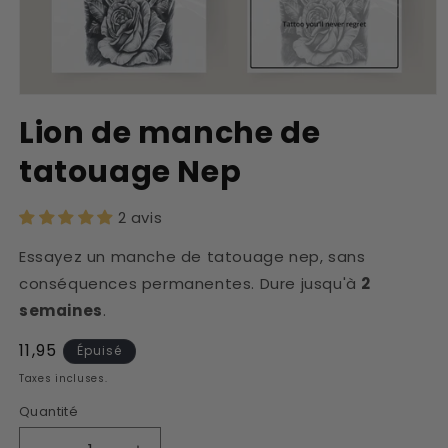
Ouvrir
le
Lion de manche de
média
1
tatouage Nep
dans
une
fenêtre
modale
2 avis
Essayez un manche de tatouage nep, sans
conséquences permanentes. Dure jusqu'à
2
semaines
.
Prix
11,95
Épuisé
habituel
Taxes incluses.
Quantité