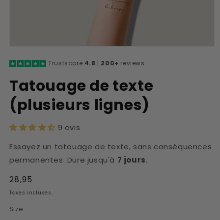
Ouvrir
le
Trustscore
4.8
|
200+
reviews
média
1
dans
Tatouage de texte
une
fenêtre
(plusieurs lignes)
modale
9 avis
Essayez un tatouage de texte, sans conséquences
permanentes. Dure jusqu'à
7 jours
.
Prix
28,95
habituel
Taxes incluses.
Size