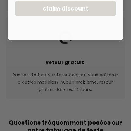
plus fiables et rapides.
claim discount
Retour gratuit.
Pas satisfait de vos tatouages ou vous préférez
d'autres modèles? Aucun problème, retour
gratuit dans les 14 jours.
Questions fréquemment posées sur
notre tatouage de texte