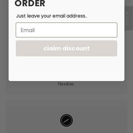
ORDER
★ Avis
Just leave your email address..
Email
claim discount
Achetez maintenant, payez plus tard.
Payez en toute sécurité avec Klarna. Recevez
d'abord les tatouages et décidez plus tard si
vous souhaitez les conserver. Sécurisé et
flexible.