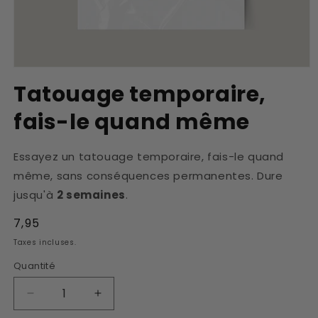
Ouvrir
le
Tatouage temporaire,
média
1
fais-le quand même
dans
une
fenêtre
modale
Essayez un tatouage temporaire, fais-le quand
même, sans conséquences permanentes. Dure
jusqu'à
2 semaines
.
Prix
7,95
habituel
Taxes incluses.
Quantité
Réduire
Augmenter
la
la