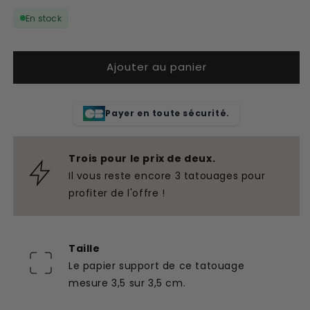
quantité
quantité
En stock
de
de
Tatouage
Tatouage
temporaire
temporaire
Ajouter au panier
raisins
raisins
Payer en toute sécurité.
Trois pour le prix de deux.
Il vous reste encore 3 tatouages pour
profiter de l'offre !
Taille
Le papier support de ce tatouage
mesure 3,5 sur 3,5 cm.