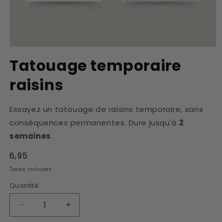
Ouvrir
le
Tatouage temporaire
média
1
raisins
dans
une
fenêtre
modale
Essayez un tatouage de raisins temporaire, sans
conséquences permanentes. Dure jusqu'à
2
semaines
.
Prix
6,95
habituel
Taxes incluses.
Quantité
Réduire
Augmenter
la
la