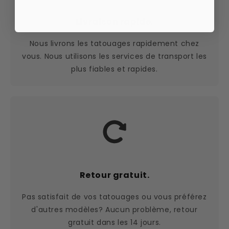
Livraison rapide.
Nous livrons les tatouages rapidement chez
vous. Nous utilisons les services de transport les
plus fiables et rapides.
Retour gratuit.
Pas satisfait de vos tatouages ou vous préférez
d'autres modèles? Aucun problème, retour
gratuit dans les 14 jours.