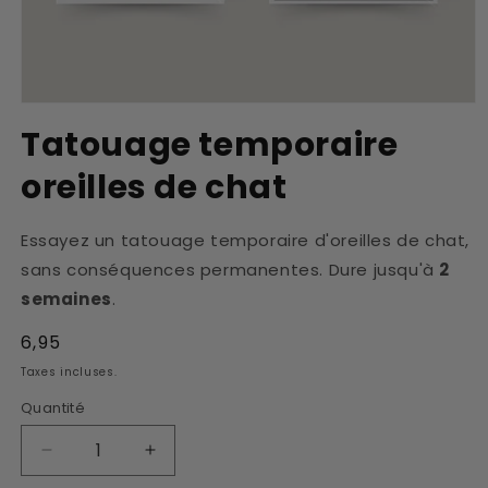
Ouvrir
le
Tatouage temporaire
média
1
oreilles de chat
dans
une
fenêtre
modale
Essayez un tatouage temporaire d'oreilles de chat,
sans conséquences permanentes. Dure jusqu'à
2
semaines
.
Prix
6,95
habituel
Taxes incluses.
Quantité
Réduire
Augmenter
la
la