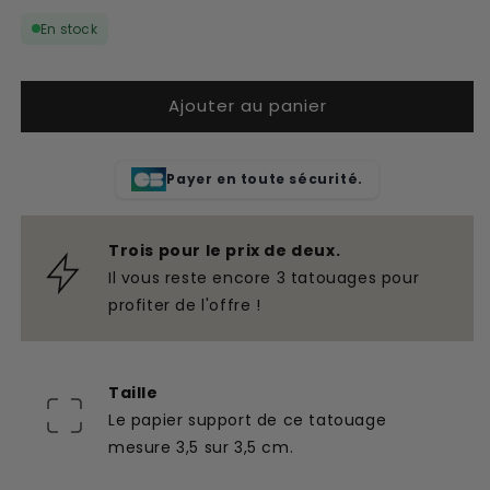
quantité
quantité
En stock
de
de
Tatouage
Tatouage
temporaire
temporaire
Ajouter au panier
oreilles
oreilles
de
de
chat
chat
Payer en toute sécurité.
Trois pour le prix de deux.
Il vous reste encore 3 tatouages pour
profiter de l'offre !
Taille
Le papier support de ce tatouage
mesure 3,5 sur 3,5 cm.