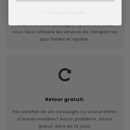
Livraison rapide.
Nous livrons les tatouages rapidement chez
vous. Nous utilisons les services de transport les
plus fiables et rapides.
Retour gratuit.
Pas satisfait de vos tatouages ou vous préférez
d'autres modèles? Aucun problème, retour
gratuit dans les 14 jours.