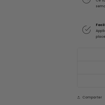
Ce t
semai
Faci
Appl
plac
Comparter