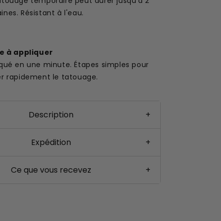
atouage temporaire peut durer jusqu'à 2
nes. Résistant à l'eau.
le à appliquer
iqué en une minute. Étapes simples pour
er rapidement le tatouage.
Description
+
Expédition
+
Ce que vous recevez
+