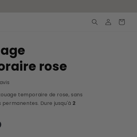
Connexion
Panier
uage
raire rose
 avis
touage temporaire de rose, sans
 permanentes. Dure jusqu'à
2