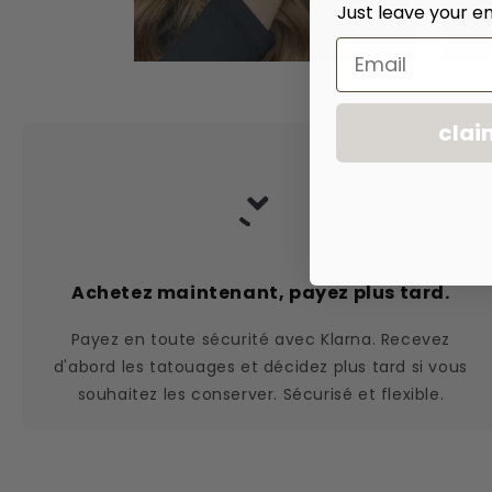
Just leave your em
Email
clai
Achetez maintenant, payez plus tard.
Payez en toute sécurité avec Klarna. Recevez
d'abord les tatouages et décidez plus tard si vous
souhaitez les conserver. Sécurisé et flexible.