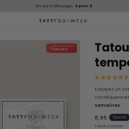
Trustscore
4.9 / 5
|
450+
avis
Tato
OFFRE SPÉCIALE
3 POUR 2
tempo
3
Essayez un ta
conséquences
semaines
.
Prix
8,95
Épuisé
habituel
Taxes incluses.