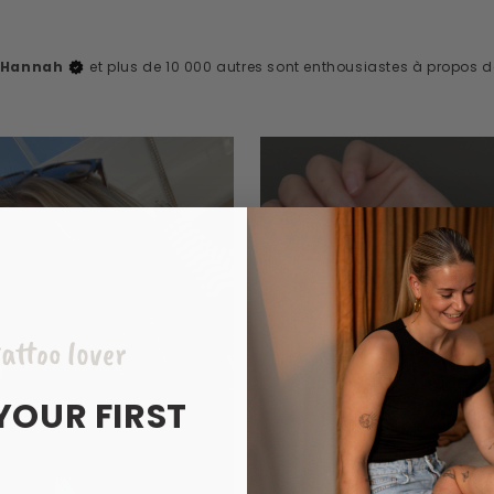
, Hannah
et plus de 10 000 autres sont enthousiastes à propos 
attoo lover
YOUR FIRST