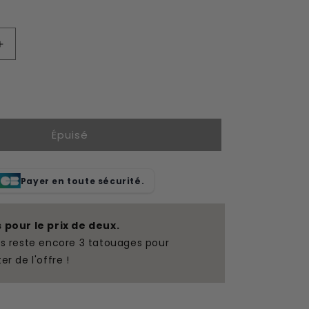
Augmenter
la
quantité
de
Tatouage
temporaire
Épuisé
rose
Payer en toute sécurité.
s pour le prix de deux.
us reste encore 3 tatouages pour
ter de l'offre !