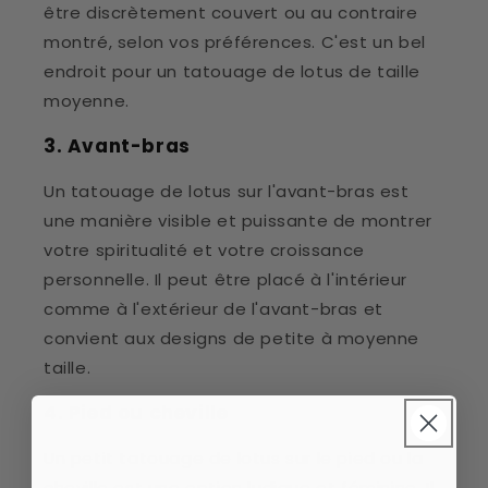
être discrètement couvert ou au contraire
montré, selon vos préférences. C'est un bel
endroit pour un tatouage de lotus de taille
moyenne.
3. Avant-bras
Un tatouage de lotus sur l'avant-bras est
une manière visible et puissante de montrer
votre spiritualité et votre croissance
personnelle. Il peut être placé à l'intérieur
comme à l'extérieur de l'avant-bras et
convient aux designs de petite à moyenne
taille.
4. Pied ou cheville
Un petit tatouage de lotus sur le pied ou la
cheville est une option ludique et féminine. Il