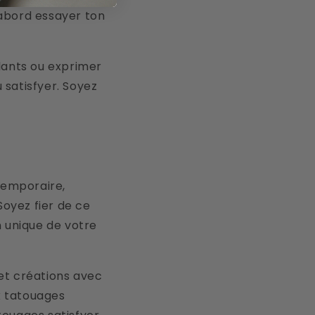
abord essayer ton
lants ou exprimer
 satisfyer. Soyez
temporaire,
Soyez fier de ce
n unique de votre
 et créations avec
ux tatouages