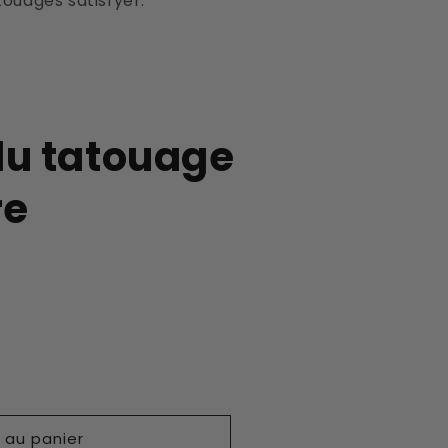
ouages satisfyer.
 du tatouage
re
 au panier