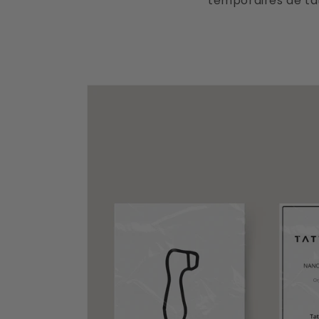
temporaires de ta
Passer aux
informations
produits