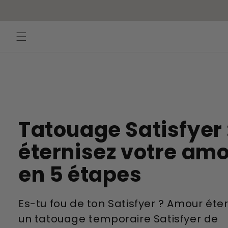
Ignorer et
passer au
contenu
Tatouage Satisfyer 
éternisez votre am
en 5 étapes
Es-tu fou de ton Satisfyer ? Amour éte
un tatouage temporaire Satisfyer de