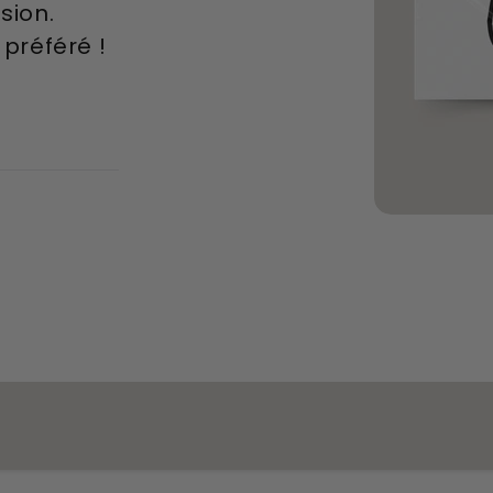
sion.
référé !