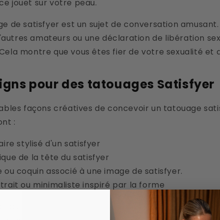
e jouet sur votre peau.
ge de satisfyer est un sujet de conversation amusant.
 d'autres amateurs ou une déclaration de libération sex
Cela montre que vous êtes fier de votre sexualité et de
signs pour des tatouages Satisfyer
rables façons créatives de concevoir un tatouage sati
nt :
aire stylisé d'un satisfyer
que de la tête du satisfyer
e ou coquin associé à une image de satisfyer.
trait ou minimaliste inspiré par la forme
gn qui correspond à votre style et votre personnalité.