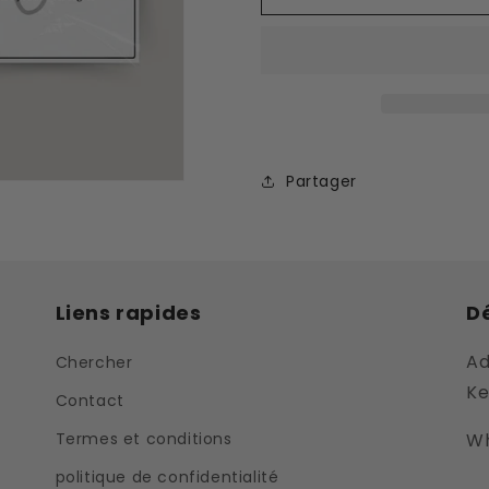
Satisfait
Satisfait
du
du
tatouage
tatouage
temporaire
temporaire
Partager
Liens rapides
Dé
Ad
Chercher
Ke
Contact
Termes et conditions
Wh
politique de confidentialité