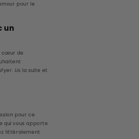
 amour pour le
c un
le cœur de
uhaitent
er. Lis la suite et
ssion pour ce
e qui vous apporte
ez littéralement