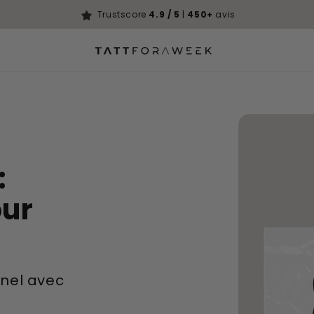
Trustscore
4.9 / 5
|
450+
avis
:
our
rnel avec