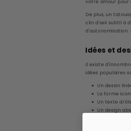
votre amour pour c
De plus, un tatoua
clin d'œil subtil à
d'autonomisation. 
Idées et de
Il existe d'innomb
idées populaires so
Un dessin liné
La forme iconi
Un texte drôl
Un design abs
Choisissez un desi