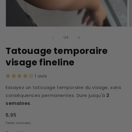
Ouvrir
O
le
le
média
m
de
1
/
4
1
2
dans
d
Tatouage temporaire
une
u
fenêtre
f
visage fineline
modale
m
1 avis
Essayez un tatouage temporaire du visage, sans
conséquences permanentes. Dure jusqu'à
2
semaines
.
Prix
8,95
habituel
Taxes incluses.