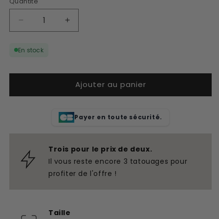
Quantité
Réduire
Augmenter
la
la
quantité
quantité
En stock
de
de
Tatouage
Tatouage
temporaire
temporaire
Ajouter au panier
visage
visage
fineline
fineline
Payer en toute sécurité.
Trois pour le prix de deux.
Il vous reste encore 3 tatouages pour
profiter de l'offre !
Taille