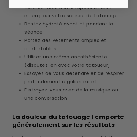
Assurez-vous d'être reposé et bien
nourri pour votre séance de tatouage
Restez hydraté avant et pendant la
séance
Portez des vêtements amples et
confortables
Utilisez une crème anesthésiante
(discutez-en avec votre tatoueur)
Essayez de vous détendre et de respirer
profondément régulièrement
Distrayez-vous avec de la musique ou
une conversation
La douleur du tatouage l'emporte
généralement sur les résultats