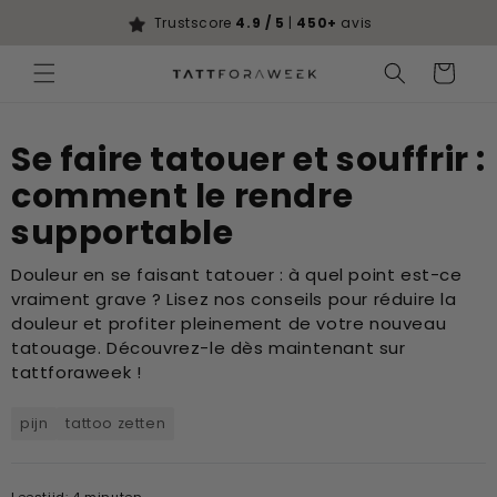
Ignorer et
passer au
Trustscore
4.9 / 5
|
450+
avis
contenu
Panier
Se faire tatouer et souffrir :
comment le rendre
supportable
Douleur en se faisant tatouer : à quel point est-ce
vraiment grave ? Lisez nos conseils pour réduire la
douleur et profiter pleinement de votre nouveau
tatouage. Découvrez-le dès maintenant sur
tattforaweek !
pijn
tattoo zetten
Leestijd: 4 minuten