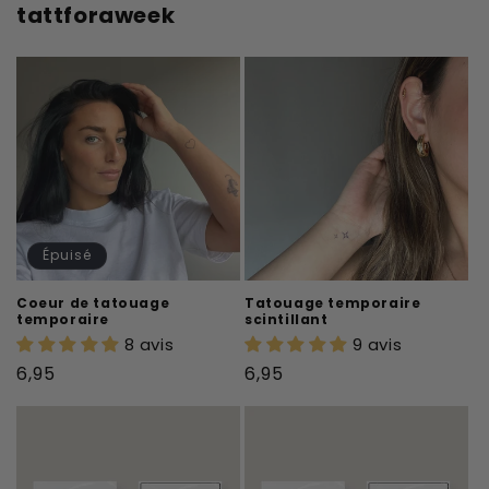
tattforaweek
Épuisé
Coeur de tatouage
Tatouage temporaire
temporaire
scintillant
8 avis
9 avis
Prix
Prix
6,95
6,95
habituel
habituel