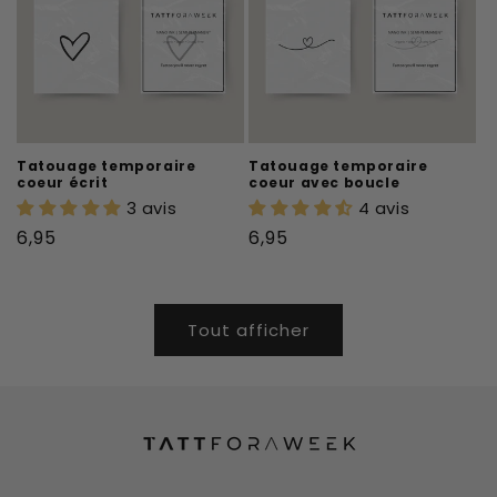
Tatouage temporaire
Tatouage temporaire
coeur écrit
coeur avec boucle
3 avis
4 avis
Prix
Prix
6,95
6,95
habituel
habituel
Tout afficher