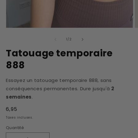
Ouvrir
O
le
le
média
m
de
1
/
2
1
2
dans
d
Tatouage temporaire
une
u
fenêtre
f
888
modale
m
Essayez un tatouage temporaire 888, sans
conséquences permanentes. Dure jusqu'à
2
semaines
.
Prix
6,95
habituel
Taxes incluses.
Quantité