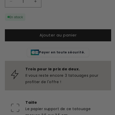
Réduire
Augmenter
la
la
quantité
quantité
En stock
de
de
Tatouage
Tatouage
temporaire
temporaire
Ajouter au panier
888
888
Payer en toute sécurité.
Trois pour le prix de deux.
Il vous reste encore 3 tatouages pour
profiter de l'offre !
Taille
Le papier support de ce tatouage