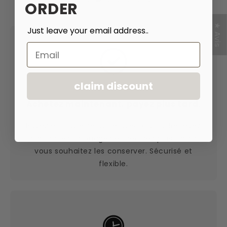
ORDER
★ Avis
Just leave your email address..
Email
claim discount
Achetez maintenant, payez plus tard.
Payez en toute sécurité avec Klarna. Recevez
d'abord les tatouages et décidez plus tard si
vous souhaitez les conserver. Sécurisé et
flexible.