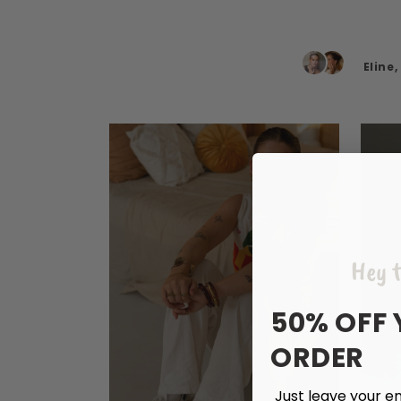
Eline
Hey t
50% OFF 
ORDER
Just leave your em