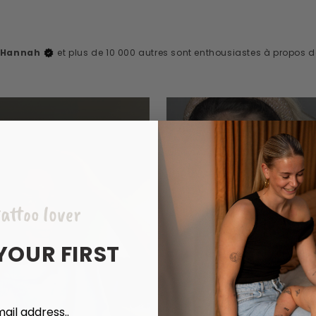
, Hannah
et plus de 10 000 autres sont enthousiastes à propos 
attoo lover
YOUR FIRST
ail address..