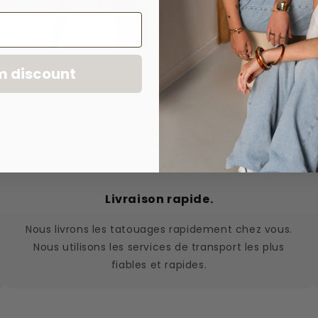
m discount
Livraison rapide.
Nous livrons les tatouages rapidement chez vous.
Nous utilisons les services de transport les plus
fiables et rapides.