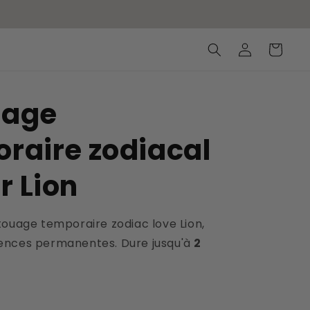
Connexion
Panier
uage
raire zodiacal
 Lion
touage temporaire zodiac love Lion,
ences permanentes. Dure jusqu'à
2