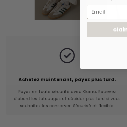
Email
clai
Achetez maintenant, payez plus tard.
Payez en toute sécurité avec Klarna. Recevez
d'abord les tatouages et décidez plus tard si vous
souhaitez les conserver. Sécurisé et flexible.