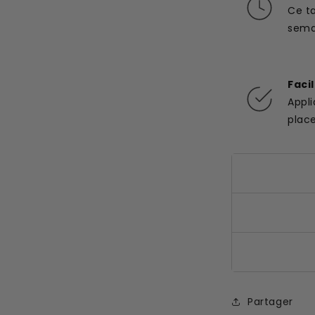
Ce t
semai
Faci
Appl
plac
Partager