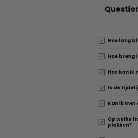
Questio
Hoe lang bli
Hoe breng 
Hoe kan ik 
Is de tijdel
Kan ik met
Op welke li
plakken?