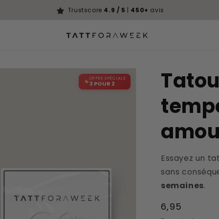
Trustscore
4.9 / 5
|
450+
avis
Tato
OFFRE SPÉCIALE
3 POUR 2
tempo
amour
Essayez un ta
sans conséqu
semaines
.
Prix
6,95