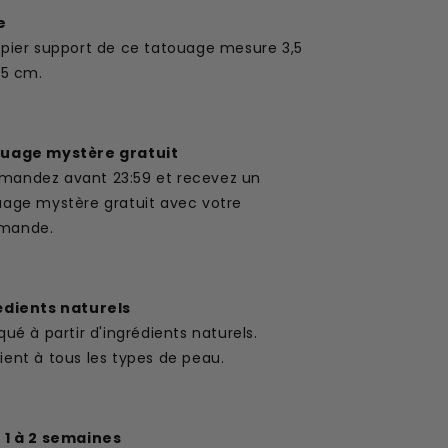
e
apier support de ce tatouage mesure 3,5
,5 cm.
uage mystère gratuit
andez avant 23:59 et recevez un
uage mystère gratuit avec votre
mande.
édients naturels
qué à partir d'ingrédients naturels.
ent à tous les types de peau.
 1 à 2 semaines