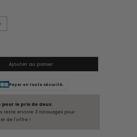
Augmenter
la
quantité
de
Tatouage
temporaire
Ajouter au panier
zodiacal
amour
Lion
Payer en toute sécurité.
s pour le prix de deux.
us reste encore 3 tatouages pour
ter de l'offre !