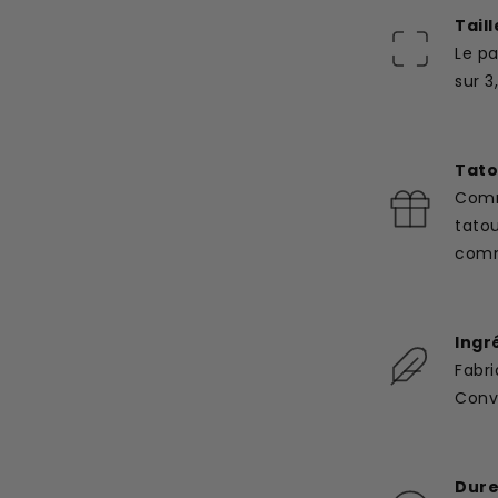
Taill
Le p
sur 3
Tato
Comm
tato
com
Ingr
Fabri
Convi
Dure